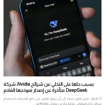
بسبب حثها على التخلي عن شرائح Nvidia، شركة
DeepSeek متأخرة عن إصدار نموذجها القادم
أنا الجزائر: تشير تقارير جديدة إلى أن إصرار الصين على دفع الشركات لاستخدام
شرائح ذكاء اصطناعي محلية بدلاً من منتجات Nvidia قد ...