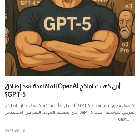
أين ذهبت نماذج OpenAI المتقاعدة بعد إطلاق
GPT-5؟
OpenAI تطلق رسمياً نموذج GPT-5 أنا الجزائر: بدأت شركة OpenAI عملية الإطلاق
التدريجي لنموذجها الجديد GPT-5، الذي سيصبح النموذج الافتراضي لمستخدمي
ChatGPT ...
2025-08-10