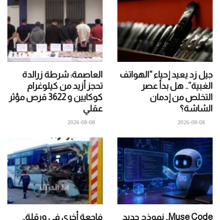
جيل زد يعيد إحياء “الهواتف
العاصمة: شرطة زرالدة
الغبية”.. هل بدأ عصر
تحجز أزيد من كيلوغرام
التخلص من إدمان
كوكايين و 3622 قرص مؤثر
الشاشة؟
عقلي
2026-08-08
2026-08-08
Muse Code.. نموذج جديد
فاجعة أخرى في ورقلة..