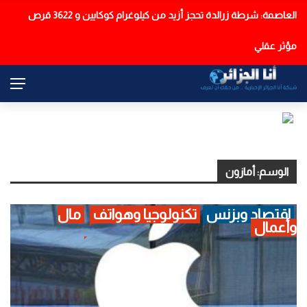
العاصمة: شرطة زرالدة تحجز أزيد من كيلوغرام كوكايين و 3622 قرص
عاجل
مؤثر عقلي
الوسم:
أمازون
اقتصاد وبزنس
تكنولوجيا وهواتف
مال
وأعمال