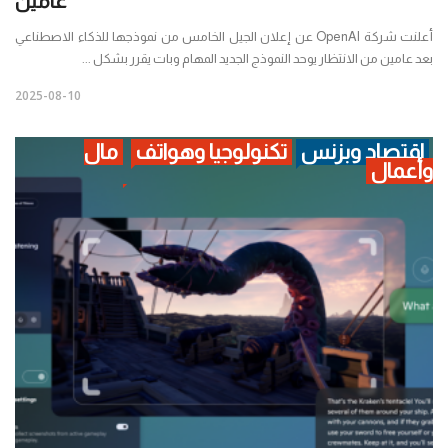
عامين
أعلنت شركة OpenAI عن إعلان الجيل الخامس من نموذجها للذكاء الاصطناعي
بعد عامين من الانتظار يوحد النموذج الجديد المهام وبات يقرر بشكل ...
2025-08-10
اقتصاد وبزنس
تكنولوجيا وهواتف
مال
وأعمال