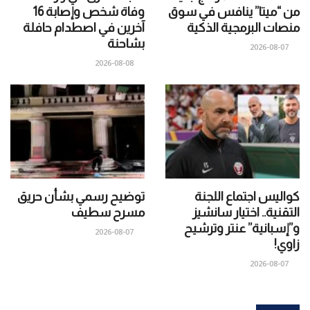
من “ميتا” ينافس في سوق
وفاة شخص وإصابة 16
منصات البرمجية الذكية
آخرين في اصطدام حافلة
بشاحنة
2026-08-07
2026-08-08
كواليس اجتماع اللجنة
توضيح رسمي بشأن حريق
التقنية.. اختيار سانشيز
مسرح سطيف
و”إسبانية” عنتر وترشيح
2026-08-07
زاوي!
2026-08-07