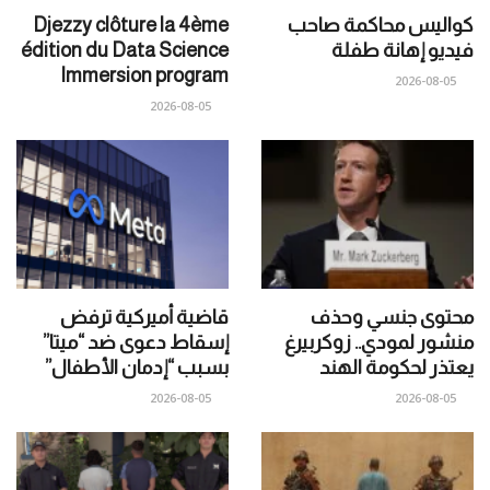
كواليس محاكمة صاحب
Djezzy clôture la 4ème
فيديو إهانة طفلة
édition du Data Science
Immersion program
2026-08-05
2026-08-05
محتوى جنسي وحذف
قاضية أميركية ترفض
منشور لمودي.. زوكربيرغ
إسقاط دعوى ضد “ميتا”
يعتذر لحكومة الهند
بسبب “إدمان الأطفال”
2026-08-05
2026-08-05