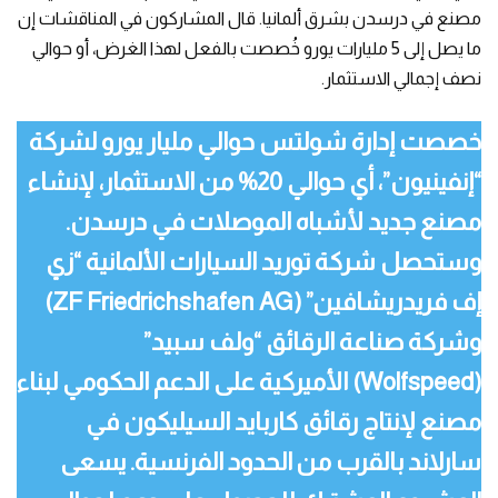
مصنع في درسدن بشرق ألمانيا. قال المشاركون في المناقشات إن
ما يصل إلى 5 مليارات يورو خُصصت بالفعل لهذا الغرض، أو حوالي
نصف إجمالي الاستثمار.
خصصت إدارة شولتس حوالي مليار يورو لشركة
“إنفينيون”، أي حوالي 20% من الاستثمار، لإنشاء
مصنع جديد لأشباه الموصلات في درسدن.
وستحصل شركة توريد السيارات الألمانية “زي
إف فريدريشافين” (ZF Friedrichshafen AG)
وشركة صناعة الرقائق “ولف سبيد”
(Wolfspeed) الأميركية على الدعم الحكومي لبناء
مصنع لإنتاج رقائق كاربايد السيليكون في
سارلاند بالقرب من الحدود الفرنسية. يسعى