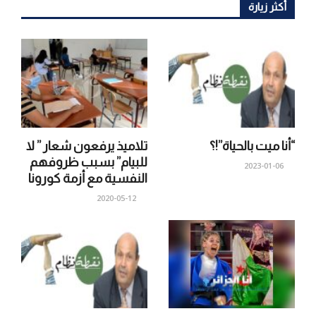
أكثر زيارة
“أنا ميت بالحياة”!؟
تلاميذ يرفعون شعار ” لا
للبيام” بسبب ظروفهم
2023-01-06
النفسية مع أزمة كورونا
2020-05-12