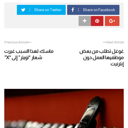
Share on Twitter
Share on Facebook
Previous Article
Next Article
غوغل تطلب من بعض
ماسك: لهذا السبب غيرت
موظفيها العمل دون
شعار “تويتر” إلى “X”
إنترنيت