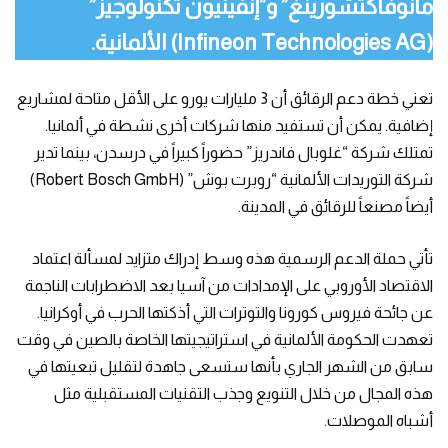
مانوفاكتشورينغ” و”إنفينيون تكنولوجيز”
(Infineon Technologies AG) الألمانية.
تعني خطة دعم الرقائق أن 3 مليارات يورو على الأقل متاحة لمشاريع
إضافية. يمكن أن تستفيد منها شركات أخرى نشطة في ألمانيا.
تمتلك شركة “غلوبال فاندريز” حضوراً كبيراً في درسدن، بينما تدير
شركة التوريدات الألمانية “روبرت بوش” (Robert Bosch GmbH)
أيضاً مصنعاً للرقائق في المدينة.
تأتي حملة الدعم الرسمية هذه وسط إدراك متزايد لمسألة اعتماد
الاقتصاد الأوروبي على الإمدادات من آسيا بعد الاضطرابات الناجمة
عن جائحة فيروس كورونا والتوترات التي أذكتها الحرب في أوكرانيا.
تعهدت الحكومة الألمانية في استراتيجيتها الخاصة بالصين في وقت
سابق من الشهر الجاري بأنها ستسعى جاهدة لتقليل تبعيتها في
هذه المجال من خلال التنويع وجذب التقنيات المستقبلية مثل
أشباه الموصلات.