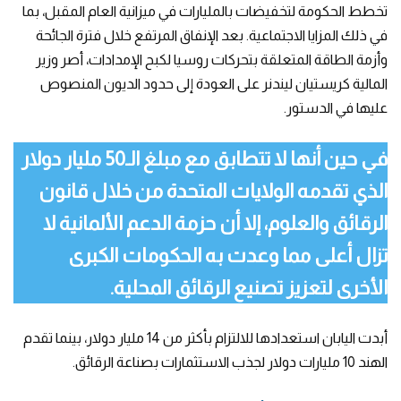
تخطط الحكومة لتخفيضات بالمليارات في ميزانية العام المقبل، بما
في ذلك المزايا الاجتماعية. بعد الإنفاق المرتفع خلال فترة الجائحة
وأزمة الطاقة المتعلقة بتحركات روسيا لكبح الإمدادات، أصر وزير
المالية كريستيان ليندنر على العودة إلى حدود الديون المنصوص
عليها في الدستور.
في حين أنها لا تتطابق مع مبلغ الـ50 مليار دولار
الذي تقدمه الولايات المتحدة من خلال قانون
الرقائق والعلوم، إلا أن حزمة الدعم الألمانية لا
تزال أعلى مما وعدت به الحكومات الكبرى
الأخرى لتعزيز تصنيع الرقائق المحلية.
أبدت اليابان استعدادها للالتزام بأكثر من 14 مليار دولار، بينما تقدم
الهند 10 مليارات دولار لجذب الاستثمارات بصناعة الرقائق.