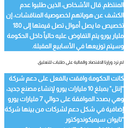
المنتظم. قال الأشخاص، الذين طلبوا عدم
الكشف عن هوياتهم لخصوصية المناقشات، إن
تخصيص ما يصل أموال تصل قيمتها إلى 180
مليار يورو يتم التفاوض عليه حالياً داخل الحكومة
وسيتم توزيعها في الأسابيع المقبلة.
لم ترد وزارتا الاقتصاد والمالية على طلبات للتعليق.
كانت الحكومة وافقت بالفعل على دعم شركة
“إنتل” بمبلغ 10 مليارات يورو لإنشاء مصنع جديد،
وهي بصدد الموافقة على حوالي 7 مليارات يورو
إضافية في شكل دعم لشركات من بينها شركة
“تايوان سيميكوندوكتور