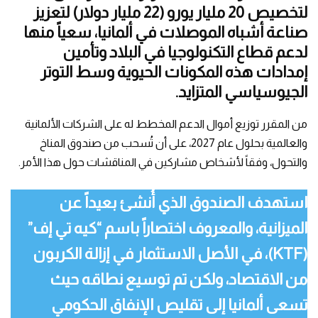
لتخصيص 20 مليار يورو (22 مليار دولار) لتعزيز
صناعة أشباه الموصلات في ألمانيا، سعياً منها
لدعم قطاع التكنولوجيا في البلاد وتأمين
إمدادات هذه المكونات الحيوية وسط التوتر
الجيوسياسي المتزايد.
من المقرر توزيع أموال الدعم المخطط له على الشركات الألمانية
والعالمية بحلول عام 2027، على أن تُسحب من صندوق المناخ
والتحول، وفقاً لأشخاص مشاركين في المناقشات حول هذا الأمر.
استهدف الصندوق الذي أُنشئ بعيداً عن
الميزانية، والمعروف اختصاراً باسم “كيه تي إف”
(KTF)، في الأصل الاستثمار في إزالة الكربون
من الاقتصاد، ولكن تم توسيع نطاقه حيث
تسعى ألمانيا إلى تقليص الإنفاق الحكومي