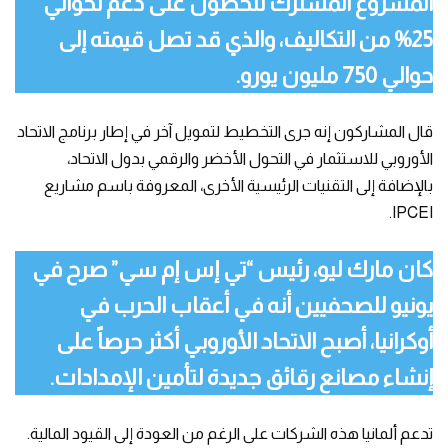
المشروع المشترك للحصول على دعم لحوالي
25% من التكاليف، والذي قد تصل قيمته إلى
حوالي 750 مليون يورو.
قال المشاركون إنه جرى التخطيط لتمويل آخر في إطار برنامج الاتحاد
الأوروبي للاستثمار في التحول الأخضر والرقمي بدول الاتحاد،
بالإضافة إلى التقنيات الرئيسية الأخرى، المعروفة باسم مشاريع
IPCEI.
كان مارك ليو، رئيس “تي إس إم سي” صرح في
يونيو للصحفيين أنه في أعقاب الحرب في
أوكرانيا، أصبح الاتحاد الأوروبي أكثر حرصاً على
إنشاء مصانع رقائق جديدة لتأمين الإمدادات.
تدعم ألمانيا هذه الشركات على الرغم من العودة إلى القيود المالية.