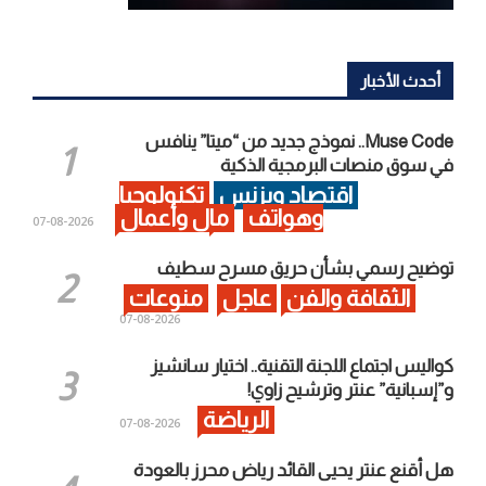
أحدث الأخبار
Muse Code.. نموذج جديد من “ميتا” ينافس
في سوق منصات البرمجية الذكية
اقتصاد وبزنس
تكنولوجيا
وهواتف
مال وأعمال
2026-08-07
توضيح رسمي بشأن حريق مسرح سطيف
الثقافة والفن
عاجل
منوعات
2026-08-07
كواليس اجتماع اللجنة التقنية.. اختيار سانشيز
و”إسبانية” عنتر وترشيح زاوي!
الرياضة
2026-08-07
هل أقنع عنتر يحيى القائد رياض محرز بالعودة