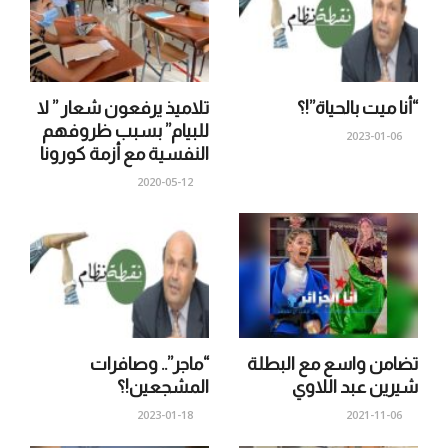
“أنا ميت بالحياة”!؟
تلاميذ يرفعون شعار ” لا
للبيام” بسبب ظروفهم
2023-01-06
النفسية مع أزمة كورونا
2020-05-12
تضامن واسع مع البطلة
“ماجر”.. وصافرات
شيرين عبد اللاوي
المشجعين!؟
2023-01-18
2021-11-06