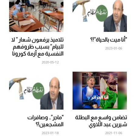
“أنا ميت بالحياة”!؟
تلاميذ يرفعون شعار ” لا
للبيام” بسبب ظروفهم
2023-01-06
النفسية مع أزمة كورونا
2020-05-12
تضامن واسع مع البطلة
“ماجر”.. وصافرات
شيرين عبد اللاوي
المشجعين!؟
2023-01-18
2021-11-06