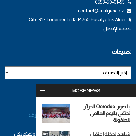
0553-50-01-55
contact@analgeria.dz
Cité 917 Logement n 18 P 260 Eucalyptus Alger
صفحة الإتصال
تصنيفات
MORE NEWS
بالصور: Ooredoo الجزائر
تحتفي باليوم العالمي
للطفولة
شاهد لحظة إعتقال
أول وكالة إخبارية جزائرية مستقلة - تصدر من الجزائر وتهتم بكل