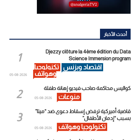
أحدث الأخبار
Djezzy clôture la 4ème édition du Data
Science Immersion program
اقتصاد وبزنس
تكنولوجيا
وهواتف
2026-08-05
كواليس محاكمة صاحب فيديو إهانة طفلة
منوعات
2026-08-05
قاضية أميركية ترفض إسقاط دعوى ضد “ميتا”
بسبب “إدمان الأطفال”
تكنولوجيا وهواتف
2026-08-05