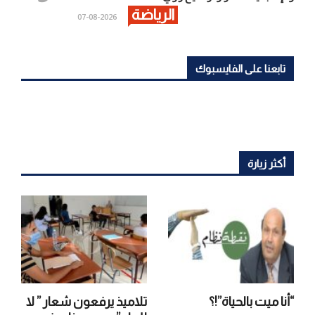
الرياضة
2026-08-07
تابعنا على الفايسبوك
أكثر زيارة
“أنا ميت بالحياة”!؟
تلاميذ يرفعون شعار ” لا