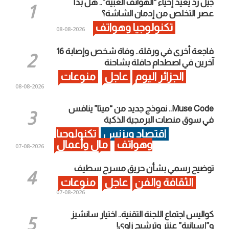
جيل زد يعيد إحياء “الهواتف الغبية”.. هل بدأ
عصر التخلص من إدمان الشاشة؟
تكنولوجيا وهواتف
2026-08-08
فاجعة أخرى في ورقلة.. وفاة شخص وإصابة 16
آخرين في اصطدام حافلة بشاحنة
الجزائر اليوم
عاجل
منوعات
2026-08-08
Muse Code.. نموذج جديد من “ميتا” ينافس
في سوق منصات البرمجية الذكية
اقتصاد وبزنس
تكنولوجيا
وهواتف
مال وأعمال
2026-08-07
توضيح رسمي بشأن حريق مسرح سطيف
الثقافة والفن
عاجل
منوعات
2026-08-07
كواليس اجتماع اللجنة التقنية.. اختيار سانشيز
و”إسبانية” عنتر وترشيح زاوي!