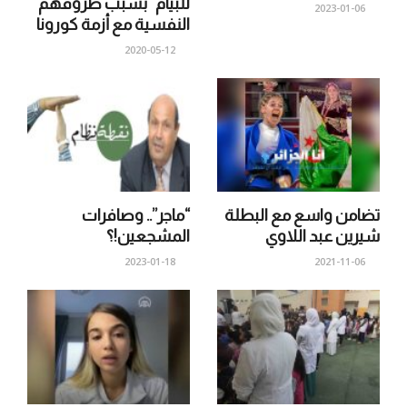
للبيام” بسبب ظروفهم
2023-01-06
النفسية مع أزمة كورونا
2020-05-12
تضامن واسع مع البطلة
“ماجر”.. وصافرات
شيرين عبد اللاوي
المشجعين!؟
2023-01-18
2021-11-06