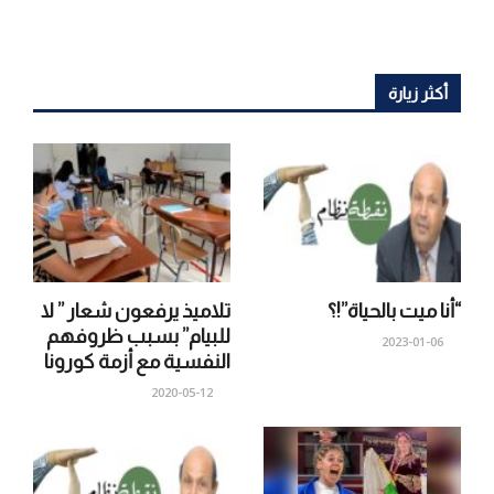
أكثر زيارة
“أنا ميت بالحياة”!؟
تلاميذ يرفعون شعار ” لا
للبيام” بسبب ظروفهم
2023-01-06
النفسية مع أزمة كورونا
2020-05-12