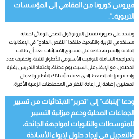
فيروس كورونا من المقاهي إلى المؤسسات
التربوية..”.
وشدد على ضرورة تفعيل البروتوكول الصحي الوقائي لحماية
مستخدمي التربية والتلاميذ، منتقدا “النقص الفادح” في الإمكانيات
المادية والبشرية، خاصة على مستوى الابتدائيات، بعد أن طالب
بالمراجعة الشاملة للتوقيت الأسبوعي للأطوار الثلاثة، وتخفيف عدد
الحصص، مع الإبقاء على السبت يوم عطلة، واعتماد التدريس بفترة
واحدة ومراعاة الضغط الذي يعيشه أسلاك التأطير والعمال
المهنيين، إضافة إلى إعادة النظر في المخططات الزمنية الأخيرة.
ودعا “إينباف” إلى “تحرير” الابتدائيات من تسيير
الجماعات المحلية ودعم ميزانية التسيير
للمتوسطات والثانويات لمواجهة الجائحة،
والتعجيل في إيجاد حلول لإيواء الأساتذة