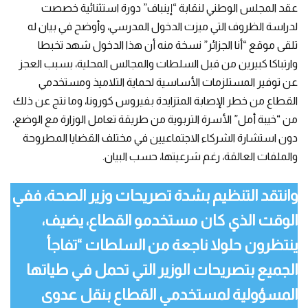
عقد المجلس الوطني لنقابة “إينباف” دورة استثنائية خصصت
لدراسة الظروف التي ميزت الدخول المدرسي، وأوضح في بيان له
تلقى موقع “أنا الجزائر” نسخة منه أن هذا الدخول شهد تخبطا
وارتباكا كبيرين من قبل السلطات والمجالس المحلية، بسبب العجز
عن توفير المستلزمات الأساسية لحماية التلاميذ ومستخدمي
القطاع من خطر الإصابة المتزايدة بفيروس كورونا، وما نتج عن ذلك
من “خيبة أمل” الأسرة التربوية من طريقة تعامل الوزارة مع الوضع،
دون استشارة الشركاء الاجتماعيين في مختلف القضايا المطروحة
والملفات العالقة، رغم شرعيتها، حسب البيان.
وانتقد التنظيم بشدة تصريحات وزير الصحة، ففي
الوقت الذي كان مستخدمو القطاع، يضيف،
ينتظرون حلولا ناجعة من السلطات “تفاجأ
الجميع بتصريحات الوزير التي تحمل في طياتها
المسؤولية لمستخدمي القطاع بنقل عدوى