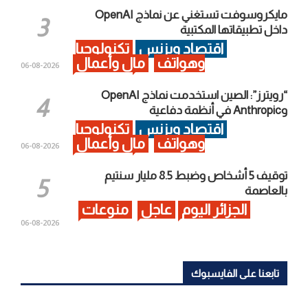
مايكروسوفت تستغني عن نماذج OpenAI
داخل تطبيقاتها المكتبية
اقتصاد وبزنس
تكنولوجيا
وهواتف
مال وأعمال
2026-08-06
“رويترز”: الصين استخدمت نماذج OpenAI
وAnthropic في أنظمة دفاعية
اقتصاد وبزنس
تكنولوجيا
وهواتف
مال وأعمال
2026-08-06
توقيف 5 أشخاص وضبط 8.5 مليار سنتيم
بالعاصمة
الجزائر اليوم
عاجل
منوعات
2026-08-06
تابعنا على الفايسبوك