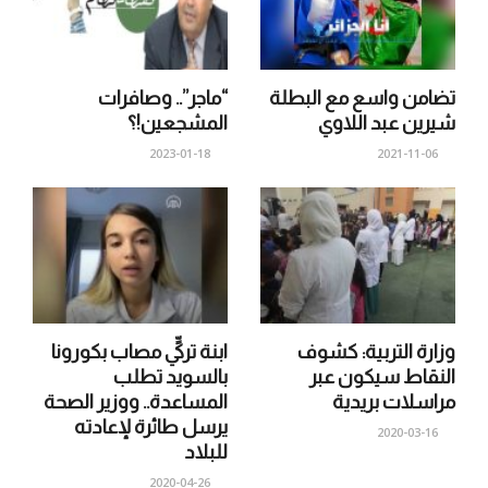
تضامن واسع مع البطلة
“ماجر”.. وصافرات
شيرين عبد اللاوي
المشجعين!؟
2023-01-18
2021-11-06
وزارة التربية: كشوف
ابنة تركيٍّ مصاب بكورونا
النقاط سيكون عبر
بالسويد تطلب
مراسلات بريدية
المساعدة.. ووزير الصحة
يرسل طائرة لإعادته
2020-03-16
للبلاد
2020-04-26