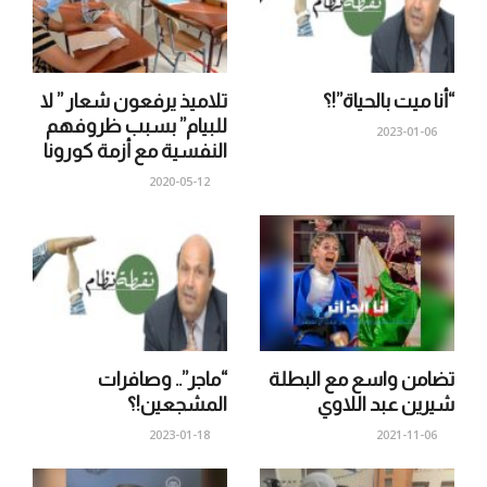
“أنا ميت بالحياة”!؟
تلاميذ يرفعون شعار ” لا
للبيام” بسبب ظروفهم
2023-01-06
النفسية مع أزمة كورونا
2020-05-12
تضامن واسع مع البطلة
“ماجر”.. وصافرات
شيرين عبد اللاوي
المشجعين!؟
2023-01-18
2021-11-06