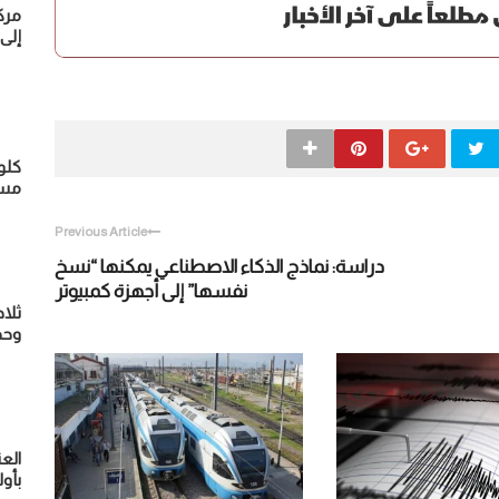
مرك
إلى 
كلو
مسا
Previous Article
دراسة: نماذج الذكاء الاصطناعي يمكنها “نسخ
نفسها” إلى أجهزة كمبيوتر
وحد
بأول