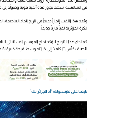
وأظهر أبناء “سوسطارة” روحاً قتالية عالية وانضباطاً تك
في المنافسة، شهد تجاوز عدة أندية قوية وصولاً إلى من
ويُعد هذا اللقب إنجازاً جديداً في تاريخ اتحاد العاصمة،
الكرة الجزائرية لقباً قارياً جديداً.
كما جاء هذا التتويج ليؤكد نجاح الموسم الاستثنائي 
ليُضيف كأس “الكاف” إلى خزائنه وسط فرحة كبيرة لأنصار
تابعنا على فايسبوك: “أنا الجزائر تك”