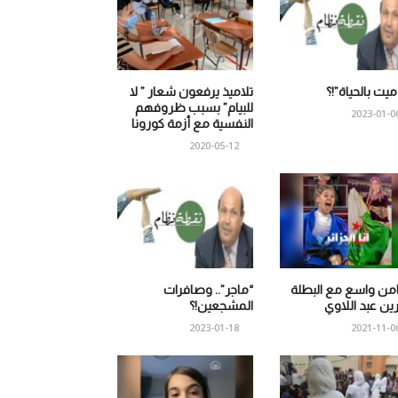
 ميت بالحياة”!؟
تلاميذ يرفعون شعار ” لا
للبيام” بسبب ظروفهم
2023-01-0
النفسية مع أزمة كورونا
2020-05-12
من واسع مع البطلة
“ماجر”.. وصافرات
ين عبد اللاوي
المشجعين!؟
2023-01-18
2021-11-0