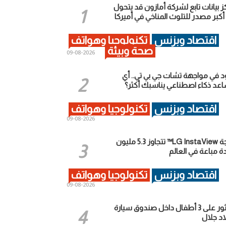
ز بيانات تابع لشركة أمازون قد يتحول
أكبر مصدر للتلوث المناخي في أميركا
اقتصاد وبزنس
تكنولوجيا وهواتف
صحة وبيئة
2026-08-09
د في مواجهة تشات جي بي تي.. أي
عد ذكاء اصطناعي يناسبك أكثر؟
اقتصاد وبزنس
تكنولوجيا وهواتف
2026-08-09
ثلاجة LG InstaView™ تتجاوز 5.3 مليون
ة مباعة في العالم
اقتصاد وبزنس
تكنولوجيا وهواتف
2026-08-09
العثور على 3 أطفال داخل صندوق سيارة
اد جلال