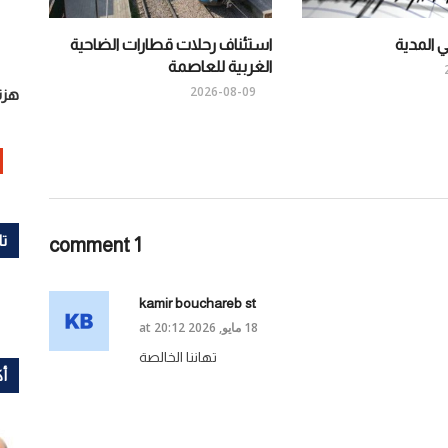
 المدية
استئناف رحلات قطارات الضاحية
الغربية للعاصمة
2026-08-09
هزة
تا
1 comment
kamir bouchareb st
18 مايو, 2026 at 20:12
تهاننا الخالصة
أك