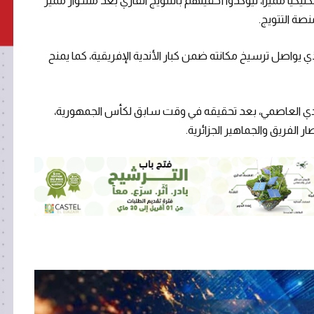
تيكياً مميزاً، ليؤكدوا أحقيتهم بالتتويج القاري بعد مشوار مميز
صة التتويج.
 الذي يواصل ترسيخ مكانته ضمن كبار الأندية الإفريقية، كما يمنح
للنادي العاصمي، بعد تحقيقه في وقت سابق لكأس الجمهورية،
 الفريق والجماهير الجزائرية.