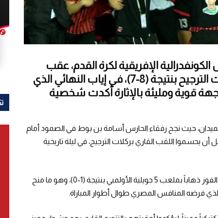
س الكونفدرالية الإفريقية لكرة القدم، عقب
فوزه المثير على الزمالك المصري بركلات الترجيح بنتيجة (8-7)، في إياب النهائي الذي
جهة قوية ومليئة بالإثارة أكدت شخصية
تك
 الميدان، حيث نجح رفقاء الحارس أسامة بن بوط في الصمود أمام
ن يحسموا اللقب القاري بركلات الترجيح، في ليلة تاريخية
وكان اتحاد العاصمة قد دخل مواجهة العودة بأفضلية الفوز ذهاباً بملعب 5 جويلية الأولمبي بنتيجة (1-0)، وهو ما منح
 الذي فرضه المنافس المصري طوال أطوار المباراة.