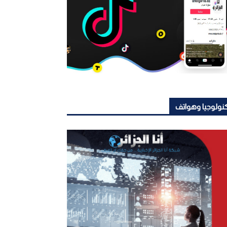
نولوجيا وهواتف