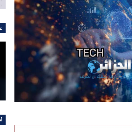
عل
أح