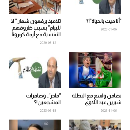
“أنا ميت بالحياة”!؟
تلاميذ يرفعون شعار ” لا
للبيام” بسبب ظروفهم
2023-01-06
النفسية مع أزمة كورونا
2020-05-12
تضامن واسع مع البطلة
“ماجر”.. وصافرات
شيرين عبد اللاوي
المشجعين!؟
2023-01-18
2021-11-06