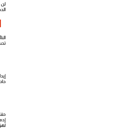
الد
الن
تحت
حاد
حقا
إدم
لهؤ