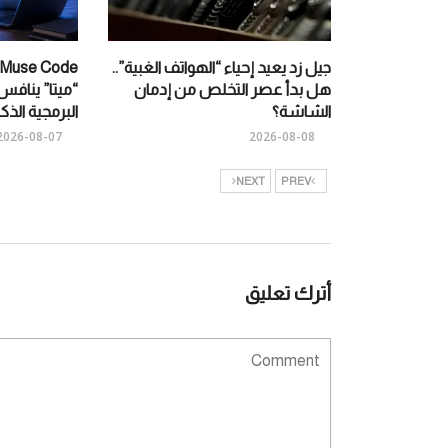
جيل زد يعيد إحياء “الهواتف الغبية”..
هل بدأ عصر التخلص من إدمان
“ميتا” ينا
الشاشة؟
البرمجية الذك
2026-08-07
2026-08-08
NEXT
PREV
أترك تعليق