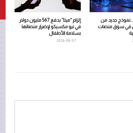
Muse Code.. نموذج جديد من
إلزام “ميتا” بدفع 567 مليون دولار
فس في سوق منصات
في نيو مكسيكو لإضرار منصاتها
ية
بسلامة الأطفال
2026-08-07