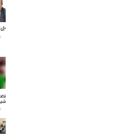
“أنا
6
تضا
شير
6