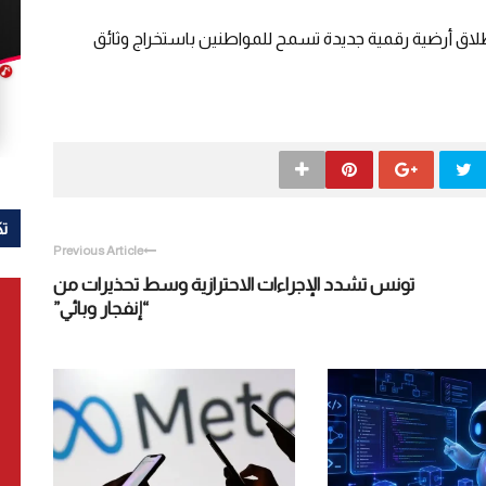
طلاق أرضية رقمية جديدة تسمح للمواطنين باستخراج وثائق
تك
Previous Article
تونس تشدد الإجراءات الاحترازية وسط تحذيرات من
“إنفجار وبائي”