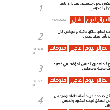
لن يكون يوم 6 سبتمبر… تعديل رزنامة
خول المدرسي
الجزائر اليوم
عاجل
2026-08-08
ائب العام: سائق حافلة بومرداس كان
 تأثير مواد مخدرة
الجزائر اليوم
عاجل
منوعات
2026-08-
08
إيداع 3 متهمين الحبس المؤقت في قضية
ث حافلة بومرداس
الجزائر اليوم
عاجل
منوعات
2026-08-
08
ئق صادمة عن مأساة حافلة بومرداس..
ان السائق غياب العقود والحبس
لاء