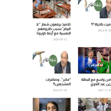
 ميت بالحياة”!؟
تلاميذ يرفعون شعار ” لا
للبيام” بسبب ظروفهم
2023-01-0
النفسية مع أزمة كورونا
2020-05-12
من واسع مع البطلة
“ماجر”.. وصافرات
ين عبد اللاوي
المشجعين!؟
2023-01-18
2021-11-0