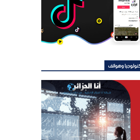
نولوجيا وهواتف