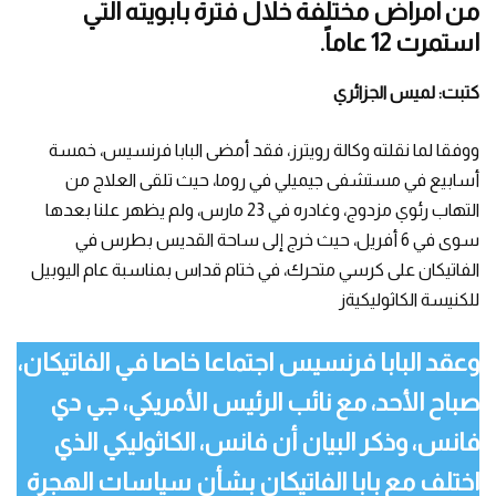
من أمراض مختلفة خلال فترة بابويته التي
استمرت 12 عاماً.
كتبت: لميس الجزائري
ووفقا لما نقلته وكالة رويترز، فقد أمضى البابا فرنسيس، خمسة
أسابيع في مستشفى جيميلي في روما، حيث تلقى العلاج من
التهاب رئوي مزدوج، وغادره في 23 مارس، ولم يظهر علنا بعدها
سوى في 6 أفريل، حيث خرج إلى ساحة القديس بطرس في
الفاتيكان على كرسي متحرك، في ختام قداس بمناسبة عام اليوبيل
للكنيسة الكاثوليكيةز
وعقد البابا فرنسيس اجتماعا خاصا في الفاتيكان،
صباح الأحد، مع نائب الرئيس الأمريكي، جي دي
فانس، وذكر البيان أن فانس، الكاثوليكي الذي
اختلف مع بابا الفاتيكان بشأن سياسات الهجرة