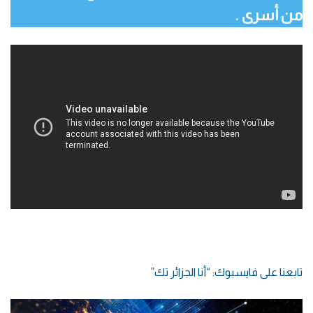
من أسرى .
تابعنا على فايسبوك: “أنا الجزائر تك”