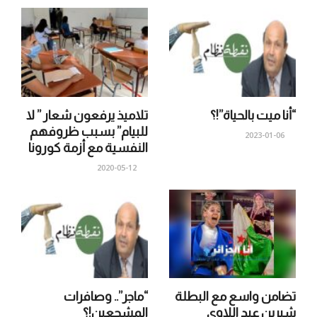
“أنا ميت بالحياة”!؟
تلاميذ يرفعون شعار ” لا
للبيام” بسبب ظروفهم
2023-01-06
النفسية مع أزمة كورونا
2020-05-12
تضامن واسع مع البطلة
“ماجر”.. وصافرات
شيرين عبد اللاوي
المشجعين!؟