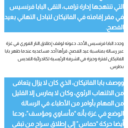
التي تنتهجها إدارة ترامب، التقى البابا فرنسيس
في مقر إقامته في الفاتيكان لتبادل التهاني بعيد
الفصح.
وجدد البابا فرنسيس الأحد، دعوته لوقف إطلاق النار الفوري في غزة
عبر رسالة بمناسبة عيد الفصح، قرأها أحد مساعديه عندما ظهر بابا
الفاتيكان لفترة وجيزة في الشرفة الرئيسية لكاتدرائية القديس
بطرس.
ووصف بابا الفاتيكان، الذي كان لا يزال يتعافى
من الالتهاب الرئوي، وكان لا يمارس إلا القليل
من المهام بأوامر من الأطباء، في الرسالة
الوضع في غزة بأنه “مأساوي ومؤسف”، ودعا
أيضا حركة “حماس” إلى إطلاق سراح من تبقى