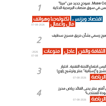
Muse Code.. نموذج جديد من “ميتا”
فس في سوق منصات البرمجية الذكية
اقتصاد وبزنس
تكنولوجيا وهواتف
مال وأعمال
2026-08-07
يح رسمي بشأن حريق مسرح سطيف
الثقافة والفن
عاجل
منوعات
2026-
08-07
يس اجتماع اللجنة التقنية.. اختيار
شيز و”إسبانية” عنتر وترشيح زاوي!
الرياضة
2026-08-07
أقنع عنتر يحيى القائد رياض محرز
عودة للمنتخب؟
الرياضة
2026-08-07