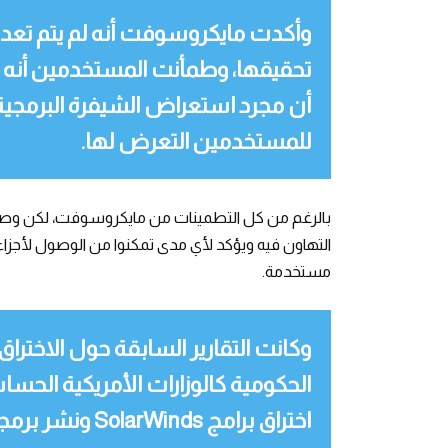
وأكدت مايكروسوفت أنه لم يتم تعد
تحقيقها، وطمأنت المستخدمين أنه لا
أن مجرد استعراض الشيفرة البرمجية 
للمستخدمين التعرض لها.
بالرغم من كل التطمينات من مايكروسوفت، لكن وصول 
مستخدمة.
وكانت التقارير السابقة حول الاخت
الحكومية كالوزارات الأمريكية الحس
اختراق برامج SolarWinds ونشر برمجيات تجسس عبر تحديثاتها.