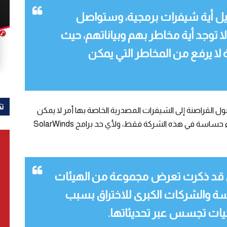
يل أية شيفرات برمجية، وستواصل
 توجد أية مخاطر بهم وبياناتهم، حيث
لا يرفع من المخاطر التي يمكن
تك
القراصنة إلى الشيفرات المصدرية الخاصة بها أمر لا يمكن
التهاون فيه ويؤكد لأي مدى تمكنوا من الوصول لأجزاء حساسة في هذه الشركة فقط، ولأي حد برامج SolarWinds
راق قد ذكرت تعرض مجموعة من الهيئات
اسة والشركات الكبرى للاختراق بسبب