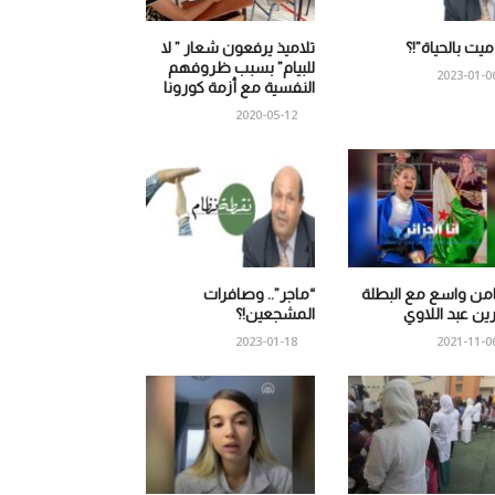
 ميت بالحياة”!؟
تلاميذ يرفعون شعار ” لا
للبيام” بسبب ظروفهم
2023-01-0
النفسية مع أزمة كورونا
2020-05-12
من واسع مع البطلة
“ماجر”.. وصافرات
ين عبد اللاوي
المشجعين!؟
2023-01-18
2021-11-0