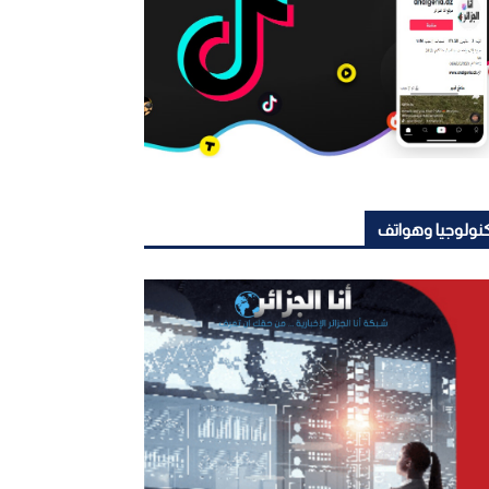
نولوجيا وهواتف