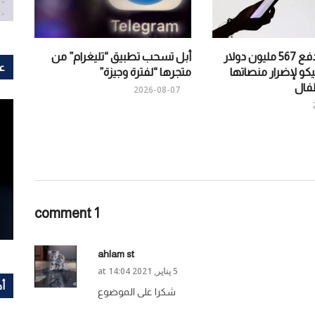
إلزام “ميتا” بدفع 567 مليون دولار
أبل تسحب تطبيق “تليغرام” من
عل
كو لإضرار منصاتها
متجرها “لفترة وجيزة”
فال
2026-08-07
1 comment
ahlam st
5 يناير, 2021 at 14:04
أح
شكرا على الموضوع