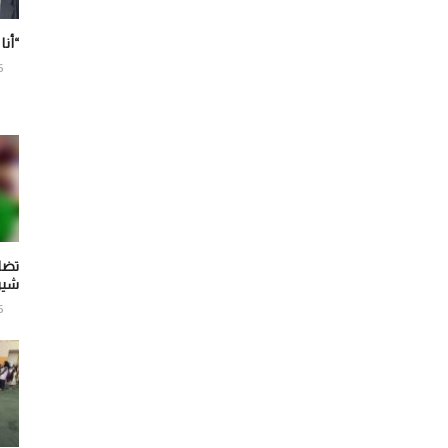
“أنا
6
تضا
شير
6