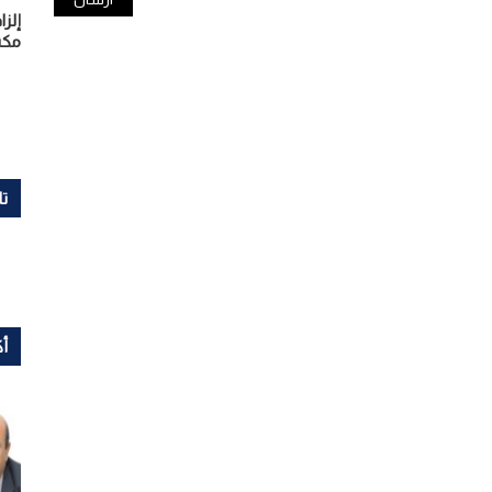
مكس
تا
أك