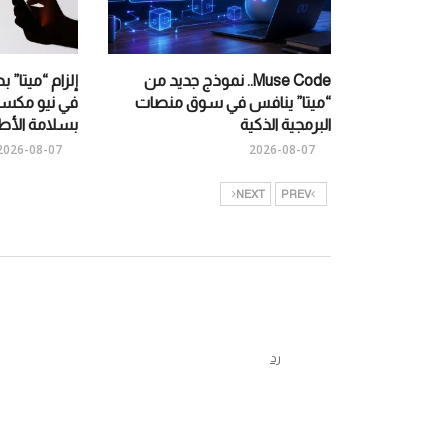
Muse Code.. نموذج جديد من
“ميتا” ينافس في سوق منصات
في نيو مكسي
البرمجية الذكية
بسلامة الأط
2026-08-07
2026-08-07
NEXT
PREV
رد