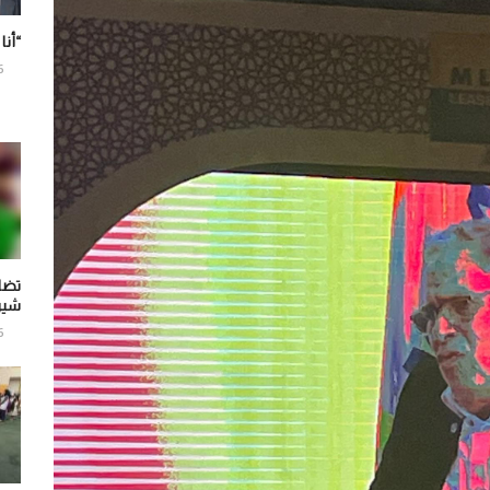
“أنا
6
تضا
شير
6