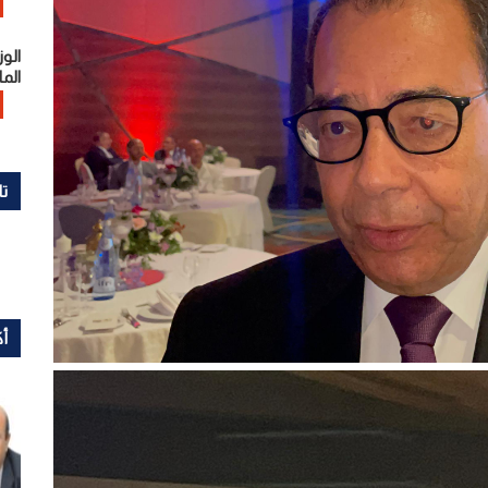
الوز
الما
تا
أك