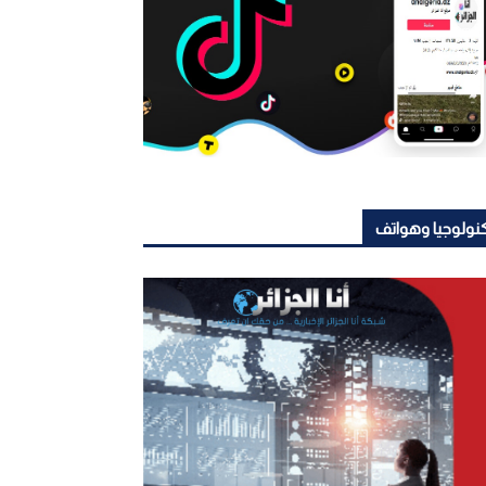
نولوجيا وهواتف