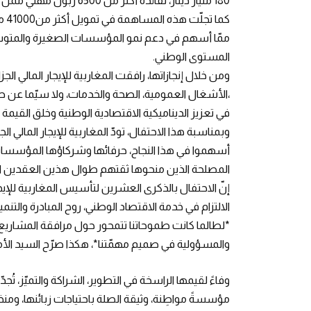
180 مليار دينار، لفائدة أكثر من 6500 زبون مهني ممَّن استفادوا من خدماتها إلى غاية اليوم.
كما
ممّا أسهم في دعم نمو المؤسسات الصغيرة والمتوسطة 
المستوى الوطني.
ومن خلال إنجازاتها، رافقت المغاربية للإيجار المالي ال
،الأشغال العمومية، الصحة والخدمات، ولا سيّما عن ط
في تعزيز الديناميكية الاقتصادية الوطنية وخلق القيمة 
وبمناسبة هذا الاحتفال، تودّ المغاربية للإيجار المالي ال
أسهموا في هذا النجاح، حرفائها وشركاؤها المؤسسات
المصلحة الذين منحوها ثقتهم طوال هذين العقدين ا
إنّ الاحتفال بالذكرى العشرين لتأسيس المغاربية للإيج
الالتزام في خدمة الاقتصاد الوطني، روح المبادرة والتنم
*لطالما كانت طموحاتنا تتمحور حول مرافقة المشاريع ا
والمسؤولية في صميم مهمّتنا*، هكذا صرّح السيد الأمين 
وفاءً لقيمها الراسخة في التطوير، الشراكة والتميّز، تُجدّ
مؤسسةً مواطِنة، وثيقة الصلة باحتياجات زبائنها، ومنخر