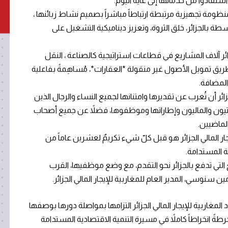
 تجلّت هذه المساهمة في تمويل أكثر من41000 منظومة تجهيزية مرتبطة ارتباطاً مباشراً بصميم نشاط زبائنها ،
بالجزائر، خلق الثروة، وتعزيز ديناميكية التشغيل على
جزائر آلاف المشاريع في قطاعات استراتيجية كالصناعة ، النقل
ريق تمويل الأصول غير منقولة *العقارات*، مُساهِمةً بفاعلية
المضافة.
جزائر أن تُعرب عن تقديرها وامتنانها لجميع النساء والرجال الذين
يون والماليون وإطاراتها وموظفوها، فضلاً عن جميع أصحاب
لماضيين.
ار المالي الجزائر هو قبل كلّ شيء تكريمٌ لعشرين عاماً من
ية المستدامة.
لتي تدفع بالجزائر نحو التقدم، مع وضع موظفيها، القرب
سنوسي، المدير العام للمغاربية للإيجار المالي الجزائر.
د المغاربية للإيجار المالي الجزائر التزامها بمواصلة دورها بوصفها
طةً انخراطاً كاملاً في مسيرة التنمية الاقتصادية المستدامة