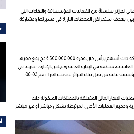
لمالي الجزائر سلسلةً من الفعاليات المؤسساتية واللقاءات التي
تصاديين، بهدف استعراض المحطات البارزة في مسيرتها ومشاركة
عل
تعتبر المغاربية للإيجار المالي الجزائر بالاختصار MLA شركة ذات أسهم برأس مال قدره 6.500.000.000 دج يقع مقرها
رة – الجزائر العاصمة، منظمة في الإدارة العامة ومجلس الإدارة ، مقيدة في
السجل التجاري تحت رقم 06 ب 097394 ومعتمدة كمؤسسة مالية من قبل بنك الجزائر بموجب القرار رقم 02-06
ت الإيجار المالي المتعلقة بالممتلكات المنقولة ذات
ية وجميع العمليات الأخرى المرتبطة بشكل مباشر أو غير مباشر
أح