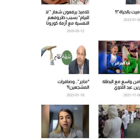
 ميت بالحياة”!؟
تلاميذ يرفعون شعار ” لا
للبيام” بسبب ظروفهم
2023-01-0
النفسية مع أزمة كورونا
2020-05-12
من واسع مع البطلة
“ماجر”.. وصافرات
ين عبد اللاوي
المشجعين!؟
2023-01-18
2021-11-0