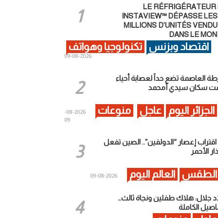
LE RÉFRIGÉRATEUR
INSTAVIEW™ DÉPASSE LES 
MILLIONS D’UNITÉS VEND
DANS LE MO
اقتصاد وبزنس
تكنولوجيا وهواتف
2026-08-09
ة العاصمة تضع حداً لعصابة أحياء
عت سكان سيدي أمحمد
الجزائر اليوم
عاجل
منوعات
2026-08-
09
اقتراب إعصار “الدولفين”.. الصين تفعل
ذار الأحمر
الطقس
العالم اليوم
2026-08-09
اد جلال: هلاك طفلين ونجاة ثالث…
اصيل الكاملة