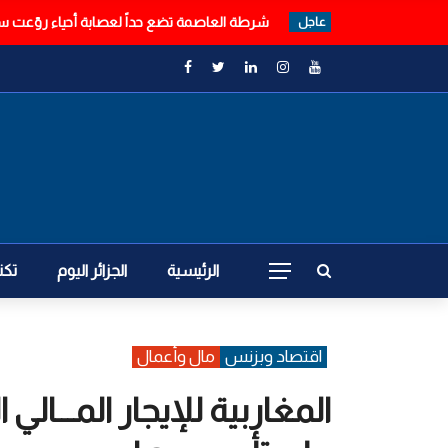
أولاد جلال: هلاك طفلين ونجاة ثالث… التفاصيل 
عاجل
الرئيسية
الجزائر اليوم
تكن
اقتصاد وبزنس
مال وأعمال