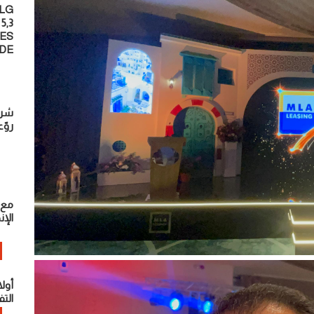
 LG
5,3
UES
NDE
شرط
روّ
مع 
الإن
أول
التف