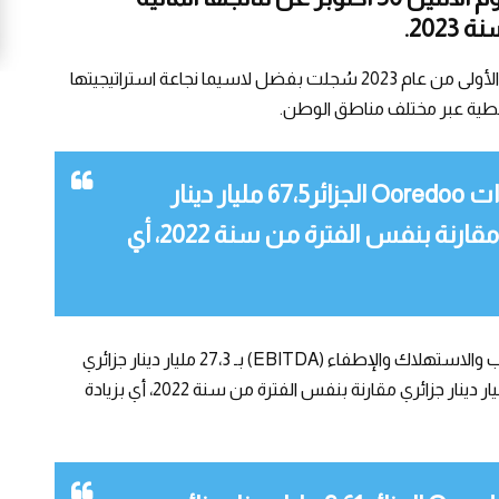
202.
النتائج الإيجابية لـ Ooredooالجزائر خلال التسعة أشهر الأولى من عام 2023 سُجلت بفضل لاسيما نجاعة استراتيجيتها
تغطية عبر مختلف مناطق الوطن.
إلى غاية 30 سبتمبر 2023، بلغت إيرادات Ooredoo الجزائر67،5 مليار دينار
جزائري مقابل 65،2 مليار دينار جزائري مقارنة بنفس الفترة من سنة 2022، أي
بلغت الإيرادات المحققة قبل احتساب الفوائد والضرائب والاستهلاك والإطفاء (EBITDA) بـ 27،3 مليار دينار جزائري
خلال التسعة أشهر الاولى لسنة 2023، مقابل 24،5 مليار دينار جزائري مقارنة بنفس الفترة من سنة 2022، أي بزيادة