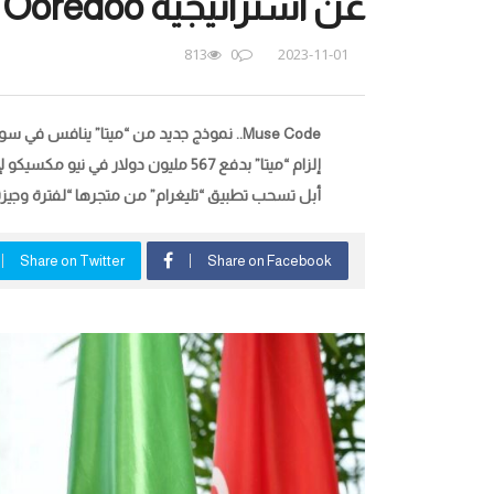
عن استراتيجية Ooredoo الرابحة
813
0
2023-11-01
Muse Code.. نموذج جديد من “ميتا” ينافس في سوق منصات البرمجية الذكية
إلزام “ميتا” بدفع 567 مليون دولار في نيو مكسيكو لإضرار منصاتها بسلامة الأطفال
أبل تسحب تطبيق “تليغرام” من متجرها “لفترة وجيزة
Share on Twitter
Share on Facebook