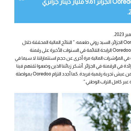
فيما يخص الاستثمارات، خصصت Ooredoo الجزائر 9،61 مليار دينار جزائري
بعد الإعلان عن هذه النتائج، صرح المدير العام لـ Ooredoo الجزائر، السيد روني طعمه: ” النتائج المالية المحققة خلال
التسعة أشهر الأولى لسنة 2023 هي ثمرة استراتيجية Ooredoo الرابحة القائمة في السنوات الأخيرة على رقمنة
 في المؤشرات المالية مرة أخرى عن حجم استثماراتنا، لا سيما في
الذي جعل من Ooredoo مؤسسة رائدة في الرقمنة في الجزائر. أشكر زبائننا الذين وضعوا ثقتهم فينا
ونعدهم بالارتقاء بهم إلى مستويات أعلى وتمكينهم من عيش تجربة رقمية فريدة. كما أجدد التزام Ooredoo بمواصلة
عبر كامل التراب الوطني.”