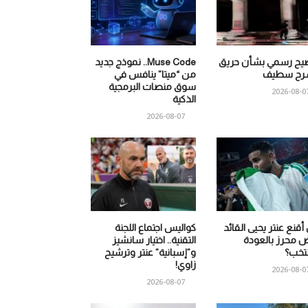
يح رسمي بشأن حريق
Muse Code.. نموذج جديد
ح سطيف
من “ميتا” ينافس في
سوق منصات البرمجية
2026-08-0
الذكية
2026-08-07
قنع عنتر يحيى القائد
كواليس اجتماع اللجنة
ض محرز بالعودة
التقنية.. اختيار سانشيز
نتخب؟
و”إسبانية” عنتر وترشيح
زاوي!
2026-08-0
2026-08-07