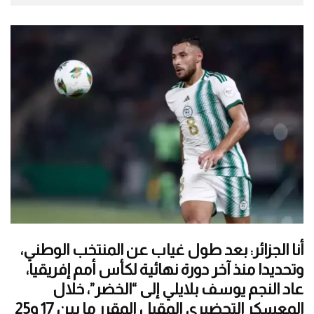
أنا الجزائر: بعد طول غياب عن المنتخب الوطني،
وتحديدا منذ آخر دورة نهائية لكأس أمم إفريقيا،
عاد النجم يوسف بلايلي إلى “الخضر”، خلال
المعسكر التحضيري المقبل المقرر ما بين 17 و25