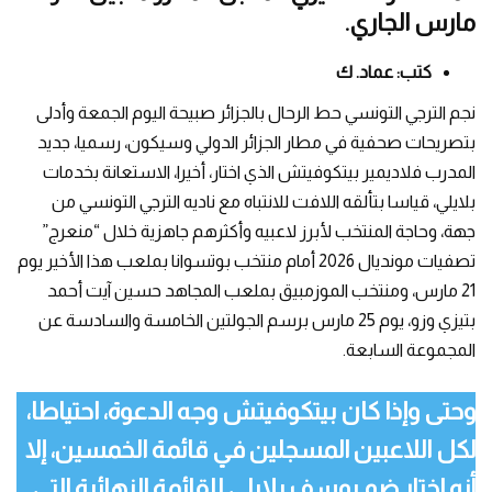
مارس الجاري.
كتب: عماد. ك
نجم الترجي التونسي حط الرحال بالجزائر صبيحة اليوم الجمعة وأدلى
بتصريحات صحفية في مطار الجزائر الدولي وسيكون، رسميا، جديد
المدرب فلاديمير بيتكوفيتش الذي اختار، أخيرا، الاستعانة بخدمات
بلايلي، قياسا بتألقه اللافت للانتباه مع ناديه الترجي التونسي من
جهة، وحاجة المنتخب لأبرز لاعبيه وأكثرهم جاهزية خلال “منعرج”
تصفيات مونديال 2026 أمام منتخب بوتسوانا بملعب هذا الأخير يوم
21 مارس، ومنتخب الموزمبيق بملعب المجاهد حسين آيت أحمد
بتيزي وزو، يوم 25 مارس برسم الجولتين الخامسة والسادسة عن
المجموعة السابعة.
وحتى وإذا كان بيتكوفيتش وجه الدعوة، احتياطا،
لكل اللاعبين المسجلين في قائمة الخمسين، إلا
أنه اختار ضم يوسف بلايلي للقائمة النهائية التي