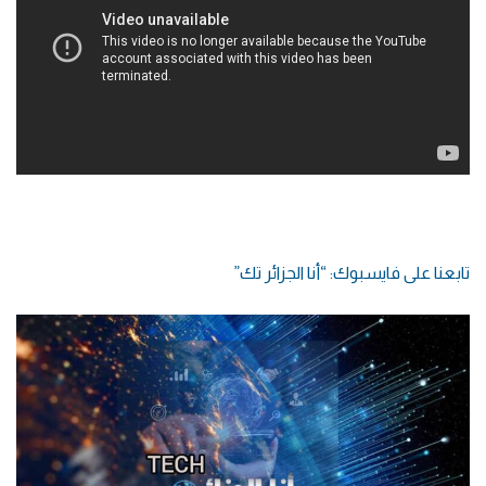
تابعنا على فايسبوك: “أنا الجزائر تك”