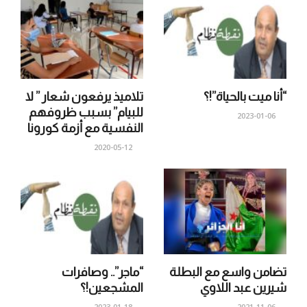
“أنا ميت بالحياة”!؟
تلاميذ يرفعون شعار ” لا
للبيام” بسبب ظروفهم
2023-01-06
النفسية مع أزمة كورونا
2020-05-12
تضامن واسع مع البطلة
“ماجر”.. وصافرات
شيرين عبد اللاوي
المشجعين!؟
2023-01-18
2021-11-06