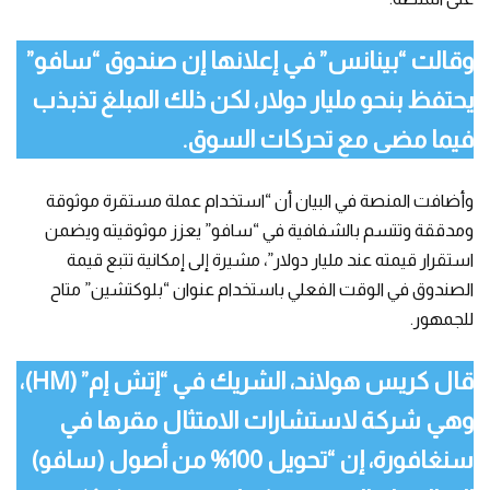
وقالت “بينانس” في إعلانها إن صندوق “سافو”
يحتفظ بنحو مليار دولار، لكن ذلك المبلغ تذبذب
فيما مضى مع تحركات السوق.
وأضافت المنصة في البيان أن “استخدام عملة مستقرة موثوقة
ومدققة وتتسم بالشفافية في “سافو” يعزز موثوقيته ويضمن
استقرار قيمته عند مليار دولار”، مشيرة إلى إمكانية تتبع قيمة
الصندوق في الوقت الفعلي باستخدام عنوان “بلوكتشين” متاح
للجمهور.
قال كريس هولاند، الشريك في “إتش إم” (HM)،
وهي شركة لاستشارات الامتثال مقرها في
سنغافورة، إن “تحويل 100% من أصول (سافو)