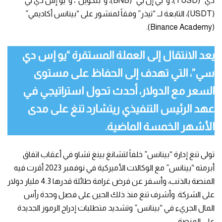
دي” (TUSD)، و”بي إن بي” (BNB)، و”بتكوين”، و”يو إس دي تي”
(USDT)، التابعة لــ “تيذر” وفقاً لمنشور على “بينانس أكاديمي”
(Binance Academy).
يعد الانتقال إلى العملة المستقرة “يو إس دي
سي”، التي تهدف إلى الحفاظ على مستوى
السعر مع الدولار، أحدث تحول استراتيجي في
عهد الرئيس التنفيذي ريتشارد تنغ على مدى
الأشهر الخمسة الماضية.
تولى تنغ إدارة “بينانس” خلفاً لتشانغ بينغ تشاو في أعقاب اتفاق
أبرمته “بينانس” مع الوكالات الأميركية في نوفمبر 2023 أقرت فيه
المنصة بالذنب، وأسفر عن فرض غرامة طائلة قدرها 4.3 مليار دولار
على الشركة. وأشرف تنغ منذ ذلك الحين على فصل وحدة رأس
المال الجريء في “بينانس” وتشديد متطلبات إدراج الرموز الجديدة
على المنصة.