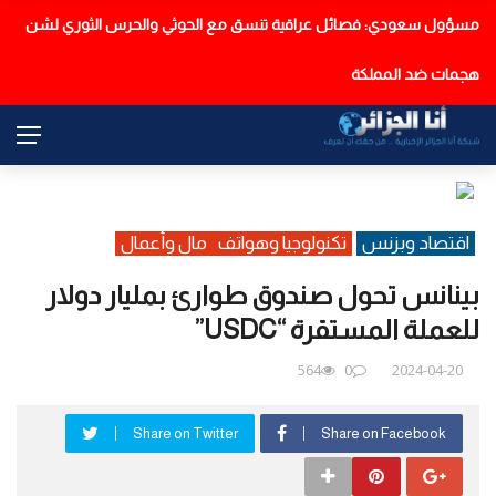
مسؤول سعودي: فصائل عراقية تنسق مع الحوثي والحرس الثوري لشن
عاجل
هجمات ضد المملكة
اقتصاد وبزنس
تكنولوجيا وهواتف
مال وأعمال
بينانس تحول صندوق طوارئ بمليار دولار
للعملة المستقرة “USDC”
564
0
2024-04-20
Share on Twitter
Share on Facebook