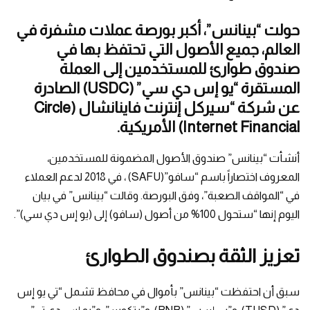
حولت “بينانس”، أكبر بورصة عملات مشفرة في
العالم، جميع الأصول التي تحتفظ بها في
صندوق طوارئ للمستخدمين إلى العملة
المستقرة “يو إس دي سي” (USDC) الصادرة
عن شركة “سيركل إنترنت فاينانشال (Circle
Internet Financial) الأمريكية.
أنشأت “بينانس” صندوق الأصول المضمونة للمستخدمين،
المعروف اختصاراً باسم “سافو”(SAFU) ، في 2018 لدعم العملاء
في “المواقف الصعبة”، وفق البورصة. وقالت “بينانس” في بيان
اليوم إنها “ستحول 100% من أصول (سافو) إلى (يو إس دي سي)”.
تعزيز الثقة بصندوق الطوارئ
سبق أن احتفظت “بينانس” بأموال في محافظ تشمل “تي يو إس