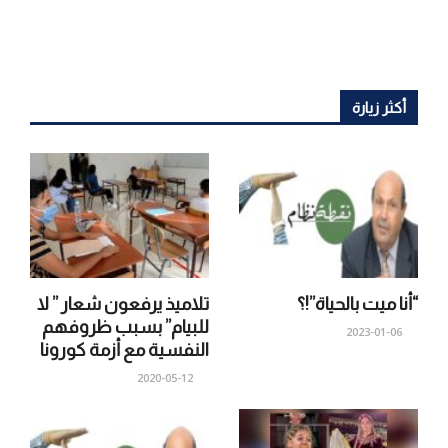
أكثر زيارة
“أنا ميت بالحياة”!؟
تلاميذ يرفعون شعار ” لا
للبيام” بسبب ظروفهم
2023-01-06
النفسية مع أزمة كورونا
2020-05-12