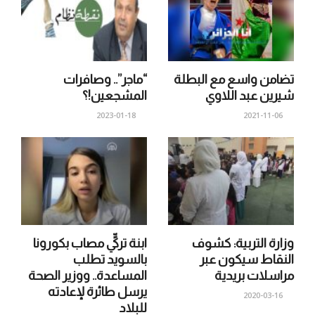
تضامن واسع مع البطلة
“ماجر”.. وصافرات
شيرين عبد اللاوي
المشجعين!؟
2023-01-18
2021-11-06
وزارة التربية: كشوف
ابنة تركيٍّ مصاب بكورونا
النقاط سيكون عبر
بالسويد تطلب
مراسلات بريدية
المساعدة.. ووزير الصحة
يرسل طائرة لإعادته
2020-03-16
للبلاد