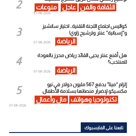
الثقافة والفن
عاجل
منوعات
2026-08-07
كواليس اجتماع اللجنة التقنية.. اختيار سانشيز
و”إسبانية” عنتر وترشيح زاوي!
الرياضة
2026-08-07
هل أقنع عنتر يحيى القائد رياض محرز بالعودة
للمنتخب؟
الرياضة
2026-08-07
إلزام “ميتا” بدفع 567 مليون دولار في نيو
مكسيكو لإضرار منصاتها بسلامة الأطفال
تكنولوجيا وهواتف
مال وأعمال
2026-08-07
تابعنا على الفايسبوك