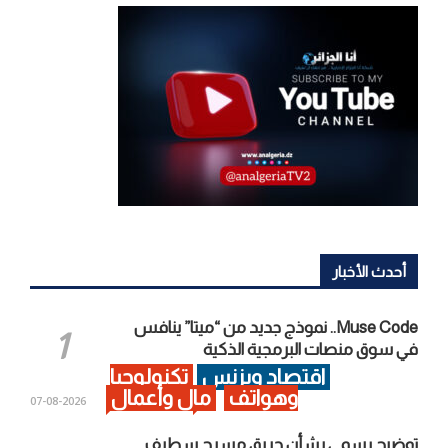
أحدث الأخبار
Muse Code.. نموذج جديد من “ميتا” ينافس
في سوق منصات البرمجية الذكية
اقتصاد وبزنس
تكنولوجيا
وهواتف
مال وأعمال
2026-08-07
توضيح رسمي بشأن حريق مسرح سطيف