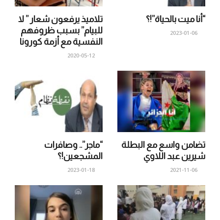
“أنا ميت بالحياة”!؟
تلاميذ يرفعون شعار ” لا
للبيام” بسبب ظروفهم
2023-01-06
النفسية مع أزمة كورونا
2020-05-12
تضامن واسع مع البطلة
“ماجر”.. وصافرات
شيرين عبد اللاوي
المشجعين!؟
2023-01-18
2021-11-06