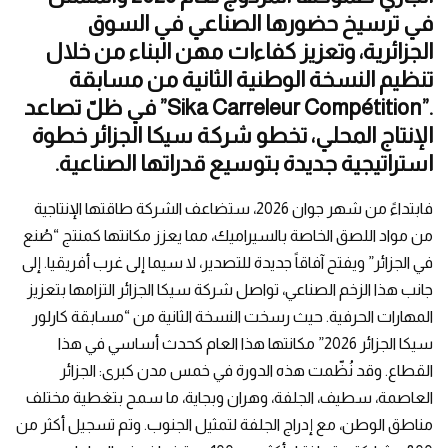
في ترسيخ حضورها الصناعي في السوق
الجزائرية، وتعزيز كفاءات مهن البناء من خلال
تنظيم النسخة الوطنية الثانية من مسابقة
.”Sika Carreleur Compétition” في ظلّ تصاعد
الإنتاج المحلي، تخطو شركة سيكا الجزائر خطوة
استراتيجية جديدة بتوسيع قدراتها الصناعية.
فابتداءً من شهر جوان 2026، ستضاعف الشركة طاقتها الإنتاجية
من مواد اللصق الخاصة بالسيراميك، مما يعزز مكانتها كمنتج “صُنع
في الجزائر” ويفتح آفاقاً جديدة للتصدير، لا سيما إلى غرب أفريقيا. إلى
جانب هذا الزخم الصناعي، تواصل شركة سيكا الجزائر التزامها بتعزيز
المهارات الحرفية. حيث رسخت النسخة الثانية من “مسابقة كارلور
سيكا الجزائر 2026” مكانتها هذا العام كحدث أساسي في هذا
القطاع. وقد نُظّمت هذه الدورة في خمس مدن كبرى: الجزائر
العاصمة، سطيف، الجلفة، وهران وبجاية، ما سمح بتغطية مختلف
مناطق الوطن، مع إدراج الجلفة لتمثيل الجنوب. وتم تسجيل أكثر من