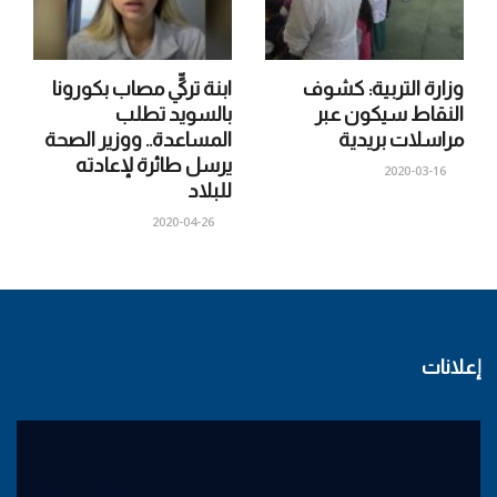
وزارة التربية: كشوف
ابنة تركيٍّ مصاب بكورونا
النقاط سيكون عبر
بالسويد تطلب
مراسلات بريدية
المساعدة.. ووزير الصحة
يرسل طائرة لإعادته
2020-03-16
للبلاد
2020-04-26
إعلانات