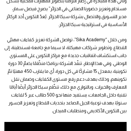
وتأتي هذه المبادرة في إطار التزامنا بتطوير المهارات المحلية بشكل
مستدام وتعزيز حضورنا الصناعي في الجزائر” يصرح فيصل سمار،
مدير التسويق والاتصال بشركة سيكا الجزائر. يُعدّ التكوين أحد الركائز
الأساسية في استراتيجية سيكا الجزائر.
ومن خلال “Sika Academy”، تواصل الشركة تعزيز كفاءات مهنيّي
القطاع، وتطوير شراكات مهيكلة، لا سيما مع جامعة قسنطينة، إلى
جانب استكشاف اتفاقيات جديدة مع مراكز التكوين على المستوى
الوطني. وفي هذا الإطار، تنفّذ الشركة برنامجًا منظّمًا يضمّ 30 دورة
تكوينية، بمعدل 15 مشاركًا في كل دورة، أي ما يقارب 450 مهنيًا تمّ
تكوينهم، وذلك بهدف دعم رفع مستوى الكفاءات وضمان نقل
المعارف والخبرات. وبالتوازي مع ذلك، تنظّم سيكا الجزائر أيضًا أيامًا
تقنية داخل الجامعات، يستفيد منها نحو 500 طالب عبر 5 لقاءات
سنويًا، بهدف توعية الجيل الصاعد بتحديات القطاع وتعزيز الجسور
بين التكوين الأكاديمي ومتطلبات الميدان.