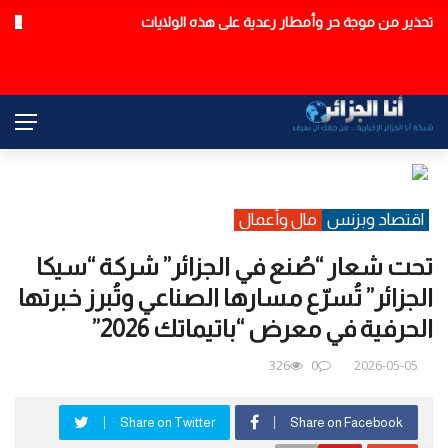
تحذير من موجة حر وأمطار رعدية على هذه الولايات
عاجل
اقتصاد وبزنس
مال وأعمال
تحت شعار “صُنع في الجزائر” شركة “سيكا
الجزائر” تُسرّع مسارها الصناعي وتُبرز خبرتها
الحرفية في معرض “باتيماتك 2026”
326
0
2026-05-05
Share on Twitter
Share on Facebook