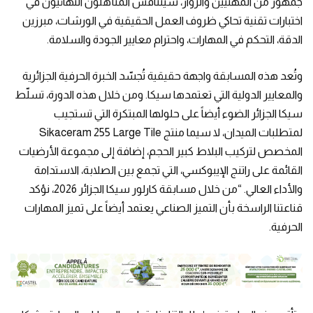
جمهور من المهنيين والزوار، سيتنافس المتأهلون النهائيون في
اختبارات تقنية تحاكي ظروف العمل الحقيقية في الورشات، مبرزين
الدقة، التحكم في المهارات، واحترام معايير الجودة والسلامة.
وتُعد هذه المسابقة واجهة حقيقية تُجسّد الخبرة الحرفية الجزائرية
والمعايير الدولية التي تعتمدها سيكا. ومن خلال هذه الدورة، تسلّط
سيكا الجزائر الضوء أيضاً على حلولها المبتكرة التي تستجيب
لمتطلبات الميدان، لا سيما منتج Sikaceram 255 Large Tile
المخصص لتركيب البلاط كبير الحجم، إضافة إلى مجموعة الأرضيات
القائمة على راتنج الإيبوكسي، التي تجمع بين الصلابة، الاستدامة
والأداء العالي. “من خلال مسابقة كارلور سيكا الجزائر 2026، نؤكد
قناعتنا الراسخة بأن التميز الصناعي يعتمد أيضاً على تميز المهارات
الحرفية.