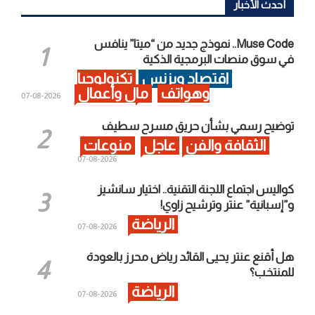
أحدث الأخبار
Muse Code.. نموذج جديد من “ميتا” ينافس
في سوق منصات البرمجية الذكية
اقتصاد وبزنس
تكنولوجيا
وهواتف
مال وأعمال
2026-08-07
توضيح رسمي بشأن حريق مسرح سطيف
الثقافة والفن
عاجل
منوعات
2026-08-07
كواليس اجتماع اللجنة التقنية.. اختيار سانشيز
و”إسبانية” عنتر وترشيح زاوي!
الرياضة
2026-08-07
هل أقنع عنتر يحيى القائد رياض محرز بالعودة
للمنتخب؟
الرياضة
2026-08-07