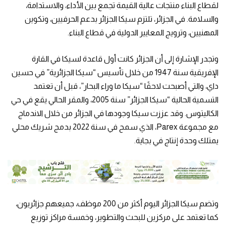
لقطاع البناء منتجات عالية القيمة تجمع بين الأداء، والاستدامة،
والسلامة. في الجزائر، تلتزم سيكا الجزائر بدعم الحرفيين، وتكوين
المهنيين، وترويج المعايير الدولية في قطاع البناء.
وتجدر الإشارة إلى أن الجزائر كانت أول قاعدة لسيكا في القارة
الإفريقية سنة 1947 من خلال تأسيس “سيكا الجزائرية” في حسين
داي، والتي أصبحت لاحقًا “سيكا ما وراء البحار”، قبل أن تعتمد
التسمية الحالية “سيكا الجزائر” سنة 2005، والمقر الحالي يقع في حي
الكاليتوس. وقد عززت سيكا وجودها في الجزائر من خلال الاندماج
مع مجموعة Parex، الذي سمح في سنة 2022 بدمج شريك محلي
يمتلك وحدة إنتاج في بجاية.
وتضم سيكا الجزائر اليوم أكثر من 200 موظف، جميعهم جزائريون،
كما تعتمد على مركزين للبحث والتطوير، وخمسة مراكز توزيع