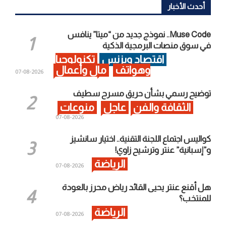
أحدث الأخبار
Muse Code.. نموذج جديد من “ميتا” ينافس
في سوق منصات البرمجية الذكية
اقتصاد وبزنس
تكنولوجيا
وهواتف
مال وأعمال
2026-08-07
توضيح رسمي بشأن حريق مسرح سطيف
الثقافة والفن
عاجل
منوعات
2026-08-07
كواليس اجتماع اللجنة التقنية.. اختيار سانشيز
و”إسبانية” عنتر وترشيح زاوي!
الرياضة
2026-08-07
هل أقنع عنتر يحيى القائد رياض محرز بالعودة
للمنتخب؟
الرياضة
2026-08-07