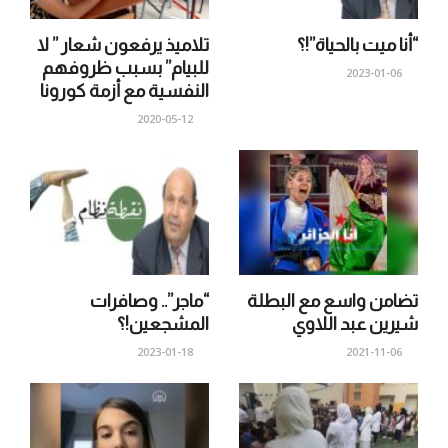
“أنا ميت بالحياة”!؟
تلاميذ يرفعون شعار ” لا
للبيام” بسبب ظروفهم
2023-01-06
النفسية مع أزمة كورونا
2020-05-12
تضامن واسع مع البطلة
“ماجر”.. وصافرات
شيرين عبد اللاوي
المشجعين!؟
2023-01-18
2021-11-06