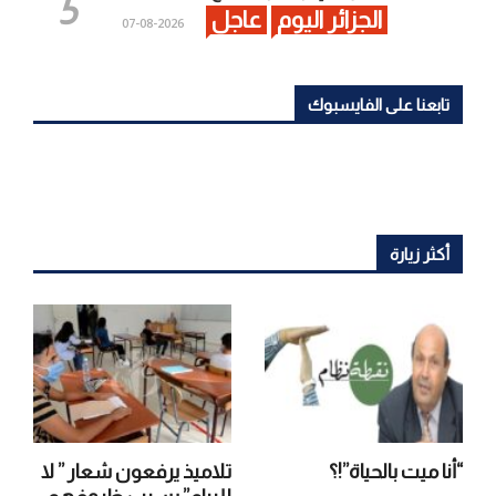
الجزائر اليوم
عاجل
2026-08-07
تابعنا على الفايسبوك
أكثر زيارة
“أنا ميت بالحياة”!؟
تلاميذ يرفعون شعار ” لا