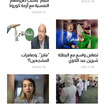
للبيام” بسبب ظروفهم
2023-01-06
النفسية مع أزمة كورونا
2020-05-12
تضامن واسع مع البطلة
“ماجر”.. وصافرات
شيرين عبد اللاوي
المشجعين!؟
2023-01-18
2021-11-06