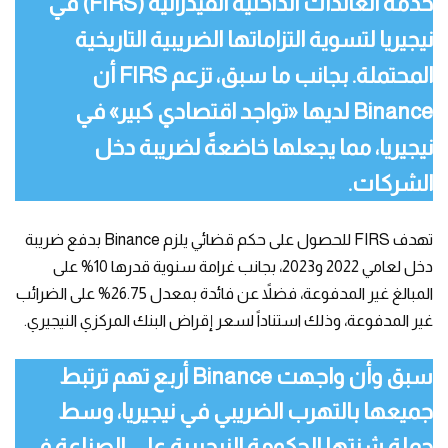
خدمة العائدات الداخلية الفيدرالية (FIRS) في
نيجيريا لتسوية التزاماتها الضريبية التاريخية
المحتملة. بجانب ما سبق، تزعم FIRS أن
Binance لديها «تواجد اقتصادي كبير» في
نيجيريا، مما يجعلها خاضعةً لضريبة دخل
الشركات.
تهدف FIRS للحصول على حكم قضائي يلزم Binance بدفع ضريبة
دخل لعامي 2022 و2023، بجانب غرامة سنوية قدرها 10% على
المبالغ غير المدفوعة، فضلاً عن فائدة بمعدل 26.75% على الضرائب
غير المدفوعة، وذلك استناداً لسعر إقراض البنك المركزي النيجيري.
سبق وأن واجهت Binance أربع تهم ترتبط
جميعها بالتهرب الضريبي في نيجيريا، وسط
حملة شنتها الحكومة النيجيرية على الصناعة في