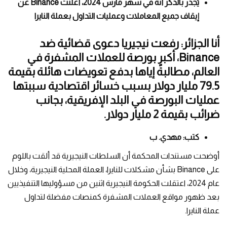
يُجدر بالذكر أنه في شهر مارس 2024، أعلنت Binance عن
إيقاف جميع المعاملات وعمليات التداول بعملة النايرا
أنا الجزائر: رفعت نيجيريا دعوى قضائية ضد
Binance، أكبر بورصة للعملات المشفرة في
العالم، مطالبةً إياها بدفع تعويضات هائلة بقيمة
79.5 مليار دولار بسبب خسائر اقتصادية سببتها
عمليات البورصة في البلد الإفريقية، بجانب
ضرائب بقيمة 2 مليار دولار.
كتب: مهدي. ب
أوضحت مستندات المحكمة أن السلطات النيجيرية قد ألقت باللوم
على Binance بشأن مشكلات للنايرا، العملة المحلية النيجيرية، وخلال
عام 2024، اعتقلت الحكومة النيجيرية اثنين من مسؤوليها التنفيذيين
بعد ظهور مواقع العملات المشفرة كمنصات مفضلة لتداول
عملة النايرا.