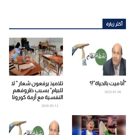
أكثر زيارة
“أنا ميت بالحياة”!؟
تلاميذ يرفعون شعار ” لا
للبيام” بسبب ظروفهم
2023-01-06
النفسية مع أزمة كورونا
2020-05-12