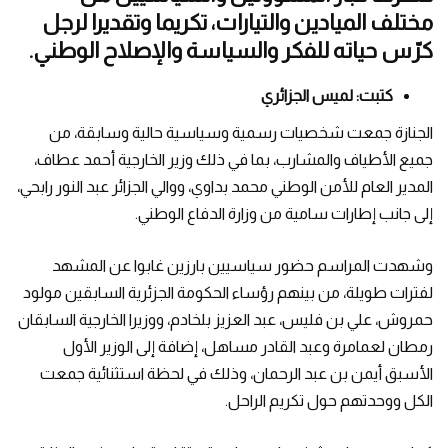
مختلف الميادين والتيارات، تكريما وتقديرا لرجل
كرّس حياته للفكر والسياسة والإصلاح الوطني.
كتبت: لميس الجزائري
الجنازة جمعت شخصيات رسمية وسياسية حالية وسابقة، من
جميع الأطياف والمشارب، بما في ذلك وزير الخارجية أحمد عطاف،
المدير العام للأمن الوطني محمد بداوي، ووالي الجزائر عبد النور رابحي،
إلى جانب إطارات سامية من وزارة الدفاع الوطني.
وشهدت المراسم حضور سياسيين بارزين غابوا عن المشهد
لفترات طويلة، من بينهم رؤساء الحكومة الجزئرية السابقين مولود
حمروش، علي بن فليس، عبد العزيز بلخادم، ووزيرا الخارجية السابقان
رمطان لعمامرة وعبد القادر مساهل، إضافة إلى الوزير الأول
الأسبق أيمن بن عبد الرحمان، وذلك في لحظة استثنائية جمعت
الكل ووحدتهم حول تكريم الراحل.