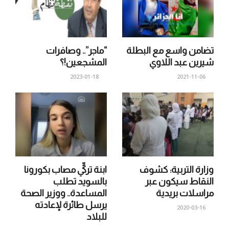
تضامن واسع مع البطلة
“ماجر”.. وصافرات
شيرين عبد اللاوي
المشجعين!؟
2023-01-18
2021-11-06
وزارة التربية: كشوف
ابنة تركيٍّ مصاب بكورونا
النقاط سيكون عبر
بالسويد تطلب
مراسلات بريدية
المساعدة.. ووزير الصحة
يرسل طائرة لإعادته
2020-03-16
للبلاد