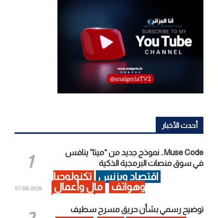
أحدث الأخبار
Muse Code.. نموذج جديد من “ميتا” ينافس
في سوق منصات البرمجية الذكية
اقتصاد وبزنس
تكنولوجيا
وهواتف
مال وأعمال
2026-08-07
توضيح رسمي بشأن حريق مسرح سطيف