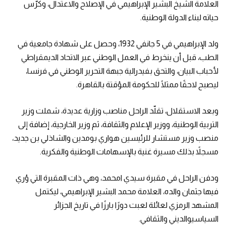
العلامة الشيخ البشير الإبراهيمي في الإصلاح والاعتدال، وكرّس
حياته لبناء الدولة الوطنية.
ولد الإبراهيمي في 5 جانفي 1932، وحصل على شهادة جامعية في
الطب، قبل أن ينخرط في العمل الوطني عبر الاتحاد الديمقراطي
لأحباب البيان، والتحق بفيدرالية جبهة التحرير الوطني في فرنسا،
ليصبح لاحقًا ممثلًا للحكومة المؤقتة بالقاهرة.
وبعد الاستقلال، تقلّد الراحل مناصب وزارية عديدة، شملت وزير
التربية الوطنية، ووزير الإعلام والثقافة، ثم وزير الخارجية، إضافة إلى
منصب وزير مستشار للرئيسين هواري بومدين والشاذلي بن جديد،
مسجلاً بذلك مسيرة غنية بالإسهامات الوطنية والفكرية.
ودفن الراحل في مقبرة سيدي امحمد، وهي ذات المقبرة التي وُري
فيها جثمان والده، العلامة محمد البشير الإبراهيمي، ليكتمل
المشهد الرمزي لعائلة لعبت دورًا بارزًا في تاريخ الجزائر
السياسيوالديني والثقافي.