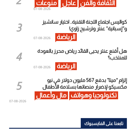
الثقافة والفن
عاجل
منوعات
2026-08-07
كواليس اجتماع اللجنة التقنية.. اختيار سانشيز
و”إسبانية” عنتر وترشيح زاوي!
الرياضة
2026-08-07
هل أقنع عنتر يحيى القائد رياض محرز بالعودة
للمنتخب؟
الرياضة
2026-08-07
إلزام “ميتا” بدفع 567 مليون دولار في نيو
مكسيكو لإضرار منصاتها بسلامة الأطفال
تكنولوجيا وهواتف
مال وأعمال
2026-08-07
تابعنا على الفايسبوك