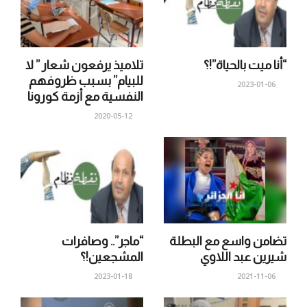
“أنا ميت بالحياة”!؟
تلاميذ يرفعون شعار ” لا
للبيام” بسبب ظروفهم
2023-01-06
النفسية مع أزمة كورونا
2020-05-12
تضامن واسع مع البطلة
“ماجر”.. وصافرات
شيرين عبد اللاوي
المشجعين!؟
2023-01-18
2021-11-06