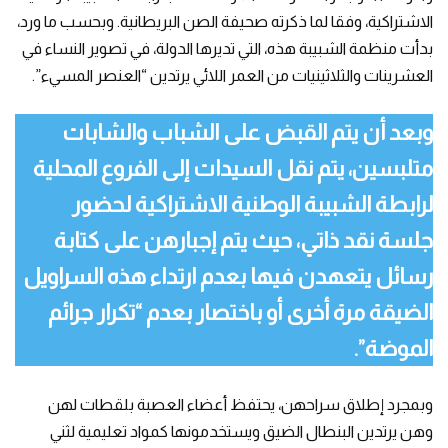
الاشتراكية، وفقا لما ذكرته صحيفة الصن البريطانية. وبحسب ما ورد،
بدأت منظمة الشبيبة هذه، التي تديرها الدولة، في تصوير النساء في
العشرينات والثلاثينيات من العمر اللائي يرتدين “العنصر المسيء”.
وبعد أن يتم القبض على الشباب والشابات
متلبسين، يتم نقل السيدات إلى الفروع المحلية
لرابطة الشبيبة الوطنية الاشتراكية لحضور
جلسة نقد ذاتي، حيث يتم إجبارهن على كتابة
رسائل يتعهدن فيها بعدم ارتداء هذه السراويل
الضيقة مرة أخرى أو باختصار بعدم “تكرار جرائم
الموضة”.
وبمجرد إطلاق سراحهن، يحتفظ أعضاء العصبة بلقطات لهن
وهن يرتدين البنطال الضيق ويستخدمونها كمواد تعليمية لثني