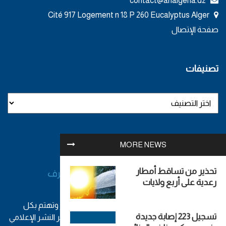
contact@analgeria.dz
Cité 917 Logement n 18 P 260 Eucalyptus Alger
صفحة الإتصال
تصنيفات
MORE NEWS
تحذير من تساقط أمطار
رعدية على أربع ولايات
أول وكالة إخبارية جزائرية مستقلة - تصدر من الجزائر وتهتم بكل
تسجيل 223 إصابة جديدة
الأخبار السياسية والفنية والرياضية والتكنولوجيا. مدير النشر الإعلامي