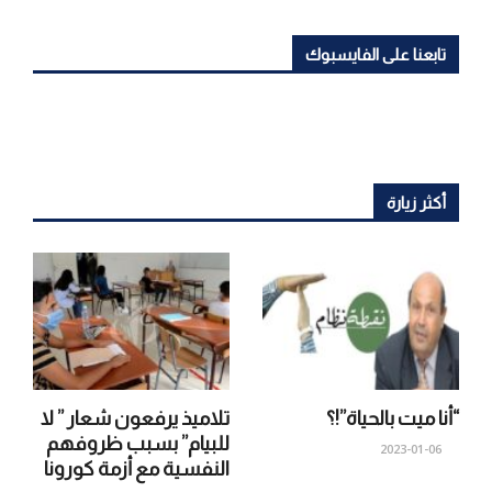
تابعنا على الفايسبوك
أكثر زيارة
“أنا ميت بالحياة”!؟
تلاميذ يرفعون شعار ” لا
للبيام” بسبب ظروفهم
2023-01-06
النفسية مع أزمة كورونا