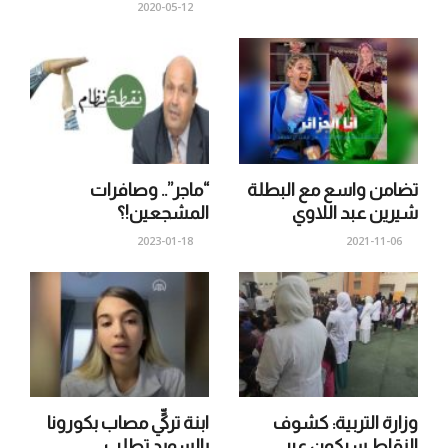
2020-05-12
تضامن واسع مع البطلة
“ماجر”.. وصافرات
شيرين عبد اللاوي
المشجعين!؟
2023-01-18
2021-11-06
وزارة التربية: كشوف
ابنة تركيٍّ مصاب بكورونا
النقاط سيكون عبر
بالسويد تطلب