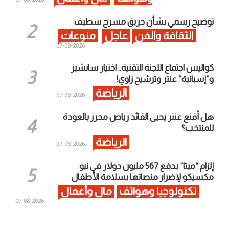
توضيح رسمي بشأن حريق مسرح سطيف
الثقافة والفن
عاجل
منوعات
2026-08-07
كواليس اجتماع اللجنة التقنية.. اختيار سانشيز
و”إسبانية” عنتر وترشيح زاوي!
الرياضة
2026-08-07
هل أقنع عنتر يحيى القائد رياض محرز بالعودة
للمنتخب؟
الرياضة
2026-08-07
إلزام “ميتا” بدفع 567 مليون دولار في نيو
مكسيكو لإضرار منصاتها بسلامة الأطفال
تكنولوجيا وهواتف
مال وأعمال
2026-08-07