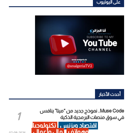
على اليوتيوب
أحدث الأخبار
Muse Code.. نموذج جديد من “ميتا” ينافس
في سوق منصات البرمجية الذكية
اقتصاد وبزنس
تكنولوجيا
وهواتف
مال وأعمال
2026-08-07