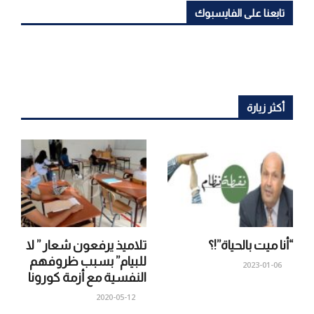
تابعنا على الفايسبوك
أكثر زيارة
“أنا ميت بالحياة”!؟
تلاميذ يرفعون شعار ” لا
للبيام” بسبب ظروفهم
2023-01-06
النفسية مع أزمة كورونا
2020-05-12