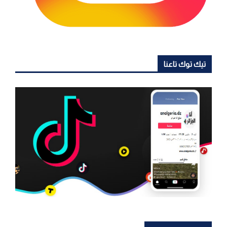
تيك توك تاعنا