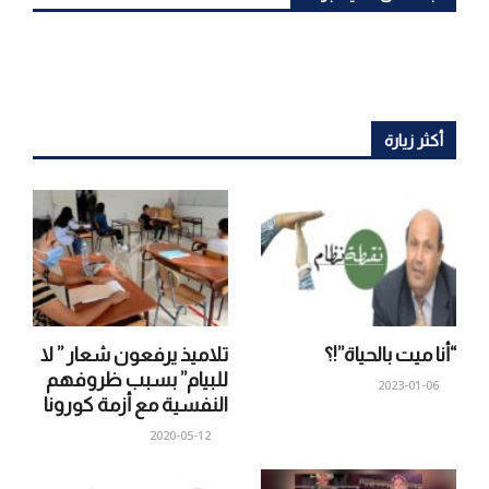
أكثر زيارة
“أنا ميت بالحياة”!؟
تلاميذ يرفعون شعار ” لا
للبيام” بسبب ظروفهم
2023-01-06
النفسية مع أزمة كورونا
2020-05-12