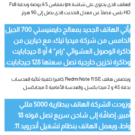
الهاتف، الذي يحتوي على شاشة ips بمقاس 6.5 بوصة وبدقة Full
HD بلس، فضلًا عن معدل التحديث الذي يصل إلى 90 هرتز.
يأتي الهاتف الجديد بمعالج دايمنيستي 700 الجيل
الخامس من شركة ميديا تيك، مع خيارين من
ذاكرة الوصول العشوائي “رام” 4 أو 8 جيجابايت
وذاكرة تخزين خارجية تصل سعتها 128 جيجابايت.
ويتضمن هاتف Redmi Note 11 SE كاميرا خلفية ثنائية العدسات
بدقة 48 و 2 ميجا بكسل، والعدسة الأمامية 8 ميجابكسل.
وزودت الشركة الهاتف ببطارية 5000 مللي
أمبير، إضافًة إلى شاحن سريع تصل قوته 18
واط، ويعمل الهاتف بنظام تشغيل أندرويد 11.