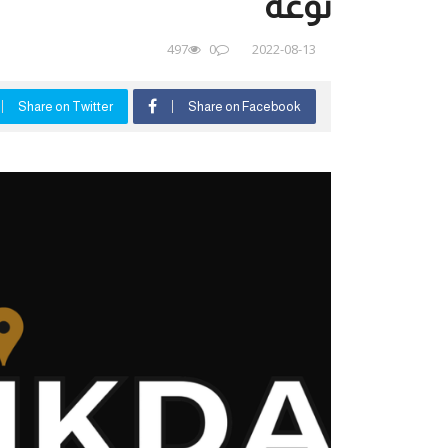
نوعه
497
0
2022-08-13
Share on Twitter
Share on Facebook