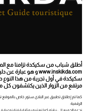
أطلق شباب من سكيكدة تزامنا مع الم
www.inskikda.com و هو
سكيكدة في أول تجربة من هذا النوع
مرتفع من الزوار الذين يكتشفون كل م
الرقمية.
ندعو الجميع إلى زيارته كما نعتبره بمثابة قفزة نوعية ف