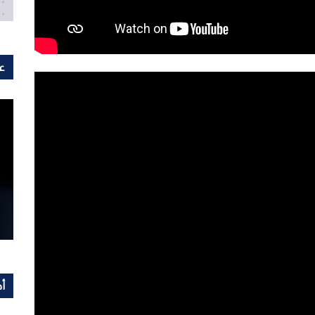
عل
أح