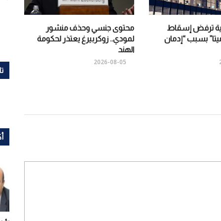
كية ترفض إسقاط
محتوى جنسي وحذف منشور
تا” بسبب “إدمان
لمودي.. زوكربيرغ يعتذر لحكومة
الهند
2026-08-05
تا
أك