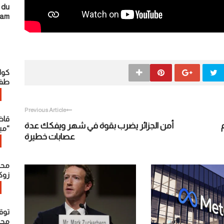
 du
ram
كوا
طفل
Previous Article
قاض
أمن الجزائر يضرب بقوة في شهر ويفكك عدة
“مي
عصابات خطيرة
محت
زوك
توق
محاو