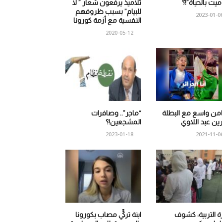
 ميت بالحياة”!؟
تلاميذ يرفعون شعار ” لا
للبيام” بسبب ظروفهم
2023-01-0
النفسية مع أزمة كورونا
2020-05-12
من واسع مع البطلة
“ماجر”.. وصافرات
ين عبد اللاوي
المشجعين!؟
2023-01-18
2021-11-0
ة التربية: كشوف
ابنة تركيٍّ مصاب بكورونا