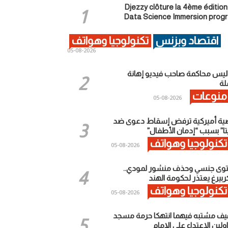
Djezzy clôture la 4ème édition
Data Science Immersion prog
اقتصاد وبزنس
تكنولوجيا وهواتف
2026-08-05
ليس محاكمة صاحب فيديو إهانة
ة
منوعات
2026-08-05
ية أميركية ترفض إسقاط دعوى ضد
تا” بسبب “إدمان الأطفال”
تكنولوجيا وهواتف
2026-08-05
وى جنسي وحذف منشور لمودي..
ربيرغ يعتذر لحكومة الهند
تكنولوجيا وهواتف
2026-08-05
يف مشتبه فيهما انتهكا حرمة مسجد
لين الاعتداء على الإمام