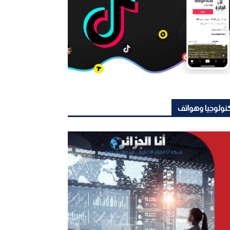
نولوجيا وهواتف