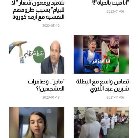
“أنا ميت بالحياة”!؟
تلاميذ يرفعون شعار ” لا
للبيام” بسبب ظروفهم
2023-01-06
النفسية مع أزمة كورونا
2020-05-12
تضامن واسع مع البطلة
“ماجر”.. وصافرات
شيرين عبد اللاوي
المشجعين!؟
2023-01-18
2021-11-06