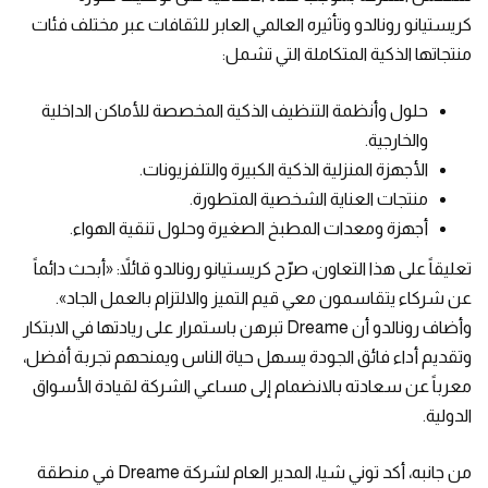
كريستيانو رونالدو وتأثيره العالمي العابر للثقافات عبر مختلف فئات
منتجاتها الذكية المتكاملة التي تشمل:
حلول وأنظمة التنظيف الذكية المخصصة للأماكن الداخلية
والخارجية.
الأجهزة المنزلية الذكية الكبيرة والتلفزيونات.
منتجات العناية الشخصية المتطورة.
أجهزة ومعدات المطبخ الصغيرة وحلول تنقية الهواء.
تعليقاً على هذا التعاون، صرّح كريستيانو رونالدو قائلاً: «أبحث دائماً
عن شركاء يتقاسمون معي قيم التميز والالتزام بالعمل الجاد».
وأضاف رونالدو أن Dreame تبرهن باستمرار على ريادتها في الابتكار
وتقديم أداء فائق الجودة يسهل حياة الناس ويمنحهم تجربة أفضل،
معرباً عن سعادته بالانضمام إلى مساعي الشركة لقيادة الأسواق
الدولية.
من جانبه، أكد توني شيا، المدير العام لشركة Dreame في منطقة