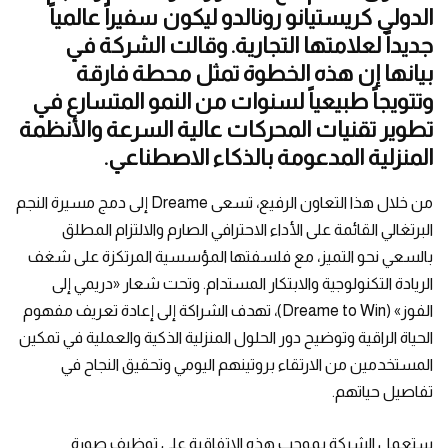
الدولي كريستيانو رونالدو ليكون سفيراً عالمياً
جديداً لعلامتها التجارية. وقالت الشركة في
بيانها إن هذه الخطوة تمثل محطة فارقة
وتتويجاً طبيعياً لسنوات من النمو المتسارع في
تطوير تقنيات المحركات عالية السرعة والأنظمة
المنزلية المدعومة بالذكاء الاصطناعي.
من خلال هذا التعاون الرفيع، تسعى Dreame إلى دمج مسيرة النجم
البرتغالي القائمة على الأداء الاحترافي الصارم والالتزام المطلق
بالسعي نحو التميز، مع فلسفتها المؤسسية المرتكزة على شغف
الريادة التكنولوجية والابتكار المستدام. وتحت شعار «دريمي إلى
الفوز» (Dreame to Win)، تهدف الشراكة إلى إعادة تعريف مفهوم
الحياة الراقية وتوضيح دور الحلول المنزلية الذكية والعملية في تمكين
المستخدمين من الارتقاء بروتينهم اليومي وتحقيق النجاح في
تفاصيل حياتهم.
ستعمل الشركة بموجب هذه الاتفاقية على توظيف صورة