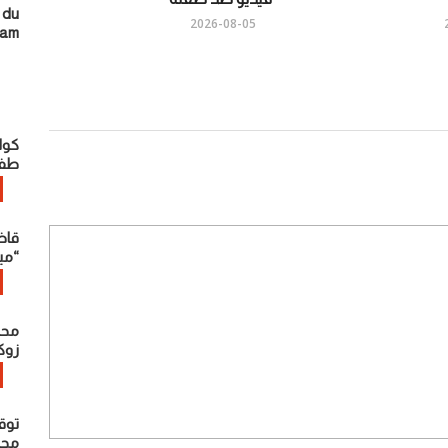
 du
2026-08-05
ram
كوا
طفل
قاض
“مي
محت
زوك
توق
محاو