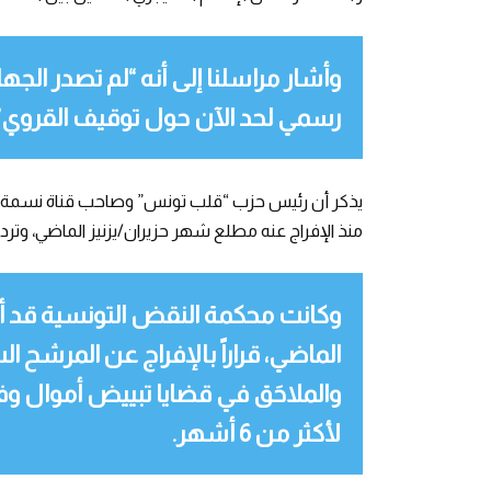
وأشار مراسلنا إلى أنه “لم تصدر الجهات
رسمي لحد الآن حول توقيف القروي”.
يذكر أن رئيس حزب “قلب تونس” وصاحب قناة نسمة التل
منذ الإفراج عنه مطلع شهر حزيران/يزنيز الماضي، وترد
وكانت محكمة النقض التونسية قد
الماضي، قراراً بالإفراج عن المرشح ال
والملاحَق في قضايا تبييض أموال وف
لأكثر من 6 أشهر.