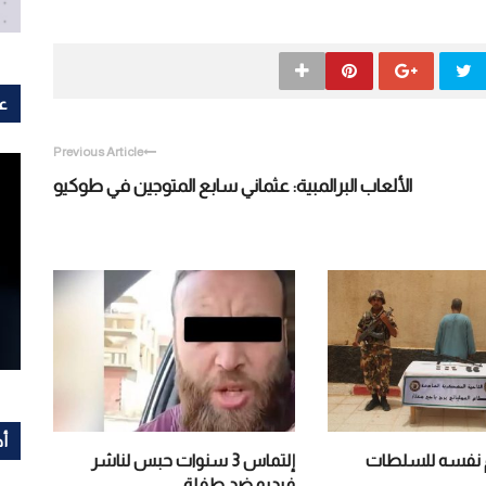
عل
Previous Article
الألعاب البرالمبية: عثماني سابع المتوجين في طوكيو
أح
م نفسه للسلطات
إلتماس 3 سنوات حبس لناشر
فيديو ضد طفلة