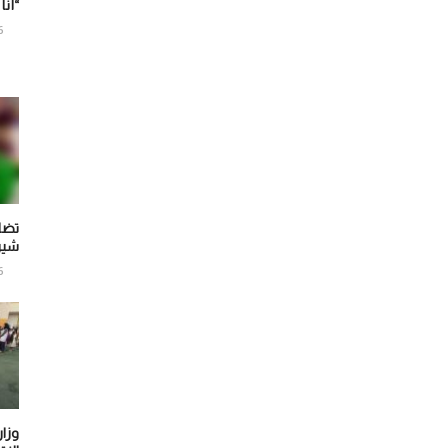
“أنا
6
تضا
شير
6
وزار