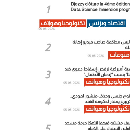
Djezzy clôture la 4ème édition
Data Science Immersion prog
اقتصاد وبزنس
تكنولوجيا وهواتف
2026-08-05
ليس محاكمة صاحب فيديو إهانة
ة
منوعات
2026-08-05
ية أميركية ترفض إسقاط دعوى ضد
تا” بسبب “إدمان الأطفال”
تكنولوجيا وهواتف
2026-08-05
وى جنسي وحذف منشور لمودي..
ربيرغ يعتذر لحكومة الهند
تكنولوجيا وهواتف
2026-08-05
يف مشتبه فيهما انتهكا حرمة مسجد
لين الاعتداء على الإمام