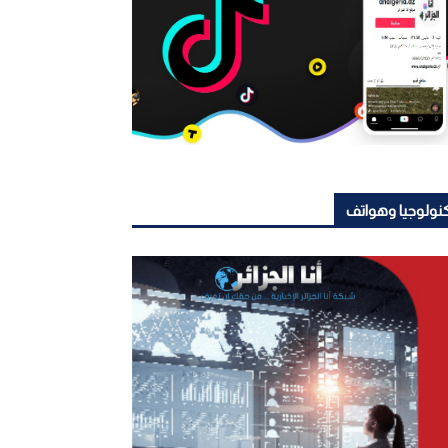
نولوجيا وهواتف