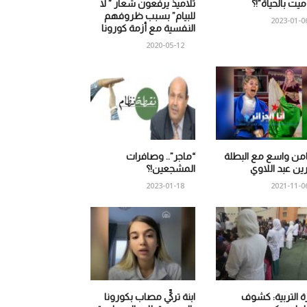
 ميت بالحياة”!؟
تلاميذ يرفعون شعار ” لا
للبيام” بسبب ظروفهم
2023-01-0
النفسية مع أزمة كورونا
2020-05-12
من واسع مع البطلة
“ماجر”.. وصافرات
ين عبد اللاوي
المشجعين!؟
2023-01-18
2021-11-0
ة التربية: كشوف
ابنة تركيٍّ مصاب بكورونا