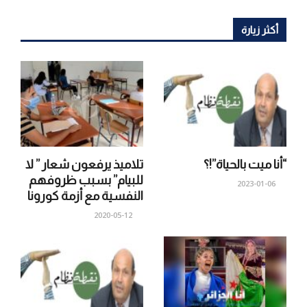
أكثر زيارة
“أنا ميت بالحياة”!؟
تلاميذ يرفعون شعار ” لا
للبيام” بسبب ظروفهم
2023-01-06
النفسية مع أزمة كورونا
2020-05-12