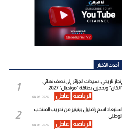
أحدث الأخبار
إنجاز تاريخي.. سيدات الجزائر إلى نصف نهائي
“الكان” ويحجزن بطاقة “مونديال” 2027
الرياضة
عاجل
2026-08-08
استبعاد اسم رافاييل بينيتيز من تدريب المنتخب
الوطني
الرياضة
عاجل
2026-08-08