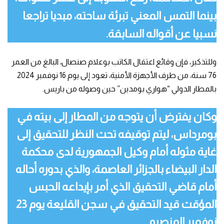
بينما التمس المعني تبرئة ساحته، مبديا تراجعا
نسبيا عن أقواله السابقة.
وللتذكير، فإن وقائع اعتقال الكاتب بوعلام صنصال، البالغ من العمر
76 سنة، من طرف الأجهزة الأمنية، تعود إلى يوم 16 نوفمبر 2024
بالمطار الدولي “هواري بومدين” حين وصوله من باريس.
وكان يفترض أن يتوجه من المطار إلى بيته في
بومرداس، ليتم توقيفه تحت النظر للتحقيق إلى
غاية مثوله أمام وكيل الجمهورية لدى محكمة
الدار البيضاء بالجزائر العاصمة، والذي بدوره أحاله
أمام قاضي التحقيق الذي أمر بإيداعه الحبس
المؤقت قيد التحقيق في سجن القليعة يوم 23
نوفمبر المنصرم.