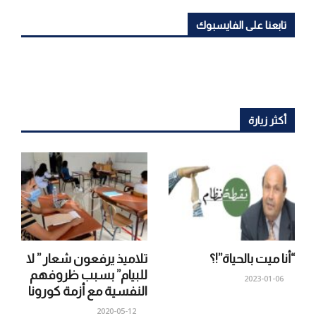
تابعنا على الفايسبوك
أكثر زيارة
“أنا ميت بالحياة”!؟
تلاميذ يرفعون شعار ” لا
للبيام” بسبب ظروفهم
2023-01-06
النفسية مع أزمة كورونا
2020-05-12