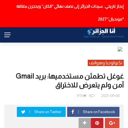
إنجاز تاريخي.. سيدات الجزائر إلى نصف نهائي “الكان” ويحجزن بطاقة
عاجل
“مونديال” 2027
تكنولوجيا وهواتف
غوغل تطمئن مستخدميها: بريد Gmail
آمن ولم يتعرض للاختراق
915
0
2025-09-04
Share on Twitter
Share on Facebook