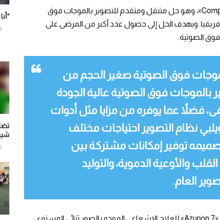
تستعد فيليبس أيضاً لعرض جهاز «Compact 5000 Series»، وهو حل متنقل ومتقدم للتصوير بالموجات فوق
“أنا
يقيا. ويهدف الحل إلى حصول عدد أكبر من المرضى على
6
وق الصوتية.
لموجات فوق الصوتية صغير الحجم من
ل التصوير بالموجات فوق الصوتية عالية الجودة
 فضلاً عما يوفره من مزايا مثل أدوات
ويلبي نظام التصوير احتياجات مختلف
تضا
شير
 تصميمه توفير إمكانات مشتركة بين
6
لب والأوعية الدموية، والتوليد
وير العام.
تشمل الحلول التي تقدمها فيليبس في الفعالية نظام «Azurion 7» للعلاج الإشعاعي الموجه بالصور ثنائي المستوى،