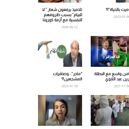
 ميت بالحياة”!؟
تلاميذ يرفعون شعار ” لا
للبيام” بسبب ظروفهم
2023-01-0
النفسية مع أزمة كورونا
2020-05-12
من واسع مع البطلة
“ماجر”.. وصافرات
ين عبد اللاوي
المشجعين!؟
2023-01-18
2021-11-0