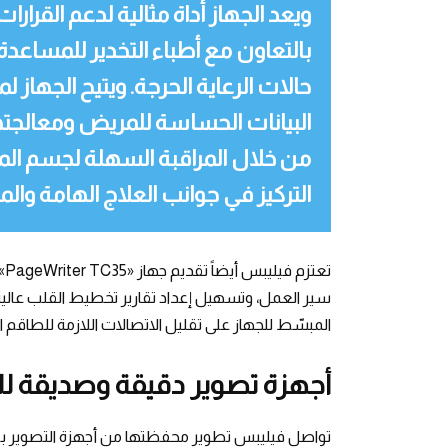
ويعد الجهاز أداة مثالية لدعم القرار
بالتعاون مع أطباء التخدير للمساع
حالات الرعاية الحرجة. ويتيح الجهاز
البيانات الحساسة للمريض ومعالجته
من خلال المراقبة السهلة لجسم المر
التركيز في جوانب العلاج الهامة وال
تع
سير العمل، وتسهيل إعداد تقارير تخطيط القلب عالية ا
المبسّط للجهاز على تقليل الاتصالات اللازمة للطاقم ا
أجهزة تصوير دقيقة وصديقة للب
تواصل فيليبس تطوير محفظتها من أجهزة التصوير بالرن