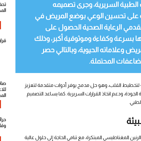
ات الطبية السريرية، وجرى تصميمه
تحف
الم
دة على تحسين الوعي بوضع المريض في
 لمقدمي الرعاية الصحية الحصول على
ا بسرعة وكفاءة وموثوقية أكبر، وذلك
قرا
يض وعلاماته الحيوية، وبالتالي حصر
مضاعفات المحتملة.
صان
تزم فيليبس أيضاً تقديم جهاز «PageWriter TC35» لتخطيط القلب، وهو حل مدمج يوفر أدوات متقدمة لتعزيز
للا
لجودة، ودعم اتخاذ القرارات السريرية. كما يساعد التصميم
الم
لطبي.
يئة
حرائ
وقا
ين المغناطيسي المبتكرة، مع تنامي الحاجة إلى حلول عالية