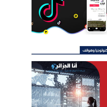
نولوجيا وهواتف