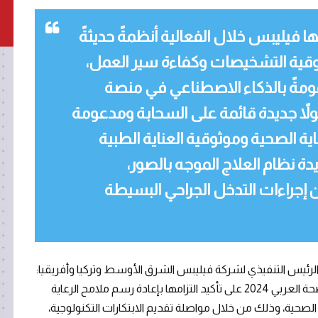
ا فيليبس خلال الفعالية أنظمةً حديثةً
وقية التشخيصات وكفاءة سير العمل،
ومةً بالذكاء الاصطناعي في منصة
بيد» (smartspeed)، وحلولاً جديدة قائمة على السحابة ومدعومة
اية الصحية وموثوقية العناية الطبية
دة نظام العلاج الموجه بالصور،
إجراءات التدخل الجراحي البسيطة
الرئيس التنفيذي لشركة فيليبس الشرق الأوسط وتركيا وأفريقيا:
«تركز فيليبس خلال مشاركتها في معرض ومؤتمر الصحة العربي 2024 على تأكيد التزامها بإعادة رسم ملامح الرعاية
صحية، وذلك من خلال مواصلة تقديم الابتكارات التكنولوجية،