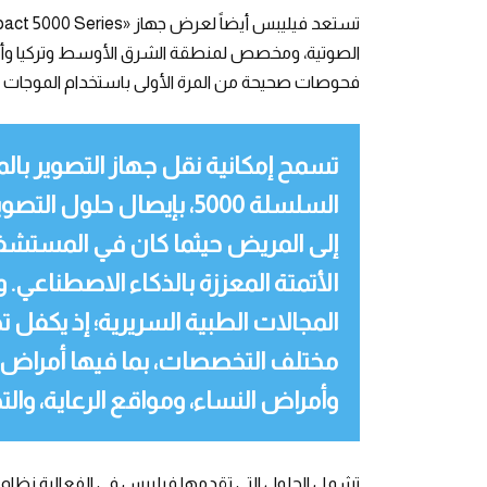
الصوتية، ومخصص لمنطقة الشرق الأوسط وتركيا وأفر
فحوصات صحيحة من المرة الأولى باستخدام الموجات ف
تسمح إمكانية نقل جهاز التصوير با
السلسلة 5000، بإيصال حلو
إلى المريض حيثما كان في المستشفى،
الأتمتة المعززة بالذكاء الاصطناعي. 
المجالات الطبية السريرية؛ إذ يكفل
مختلف التخصصات، بما فيها أمراض الق
وأمراض النساء، ومواقع الرعاية، والتص