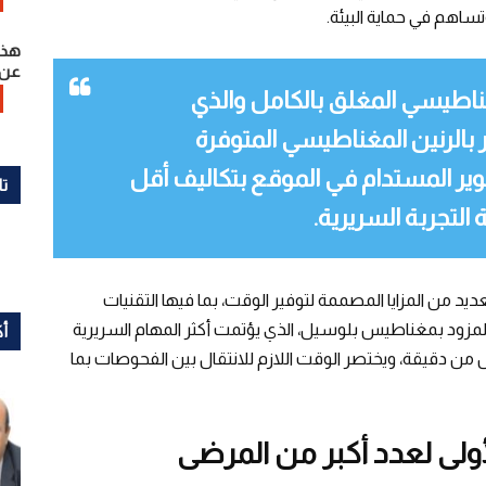
ساهم في حماية البيئة.
هذا
عن 
ة جهاز «إم آر 5300» المغناطيسي المغلق بالكامل والذي
زة التصوير بالرنين المغناطيسي المتوفرة
ير المستدام في الموقع بتكاليف أقل
تا
 التجربة السريرية.
د من المزايا المصممة لتوفير الوقت، بما فيها التقنيات
مة على الذكاء الاصطناعي في جهاز «إم آر 5300»، المزود بمغناطيس بلوسيل، الذي يؤتمت أكثر المهام السريرية
أك
 من دقيقة، ويختصر الوقت اللازم للانتقال بين الفحوصات بما
ولى لعدد أكبر من المرضى