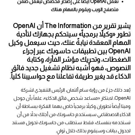
تعمل OpenAI أيضاً على إصدار مخصص ليعمل ضمن
متصفح الويب ويقوم بالمهام هناك
يشير تقرير من The Information أن OpenAI
تطور «وكيلاً برمجياً» سيتحكم بجهازك لتأدية
المهام المعقدة نيابةً عنك، حيث سيعمل وكيل
OpenAI بين تطبيقات حاسوبك عبر إجراء
الضغطات، وتحريك مؤشر الفأرة، وكتابة
النصوص، فهو أشبه نظام تشغيل جديد فائق
الذكاء قد يغير طريقة تفاعلنا مع حواسيبنا كلياً.
يُعد ذلك جزءً من رؤية سام ألتمان، الرئيس التنفيذي لشركة
OpenAI، لابتكار «مساعد شخصي فائق الذكاء»، علماً بأن جوجل
وميتا أيضاً تطوران وكيلاً برمجياً خاص بهما. الفكرة ببساطة أن
الذكاء الاصطناعي سيستخدم حاسوبك من أجلك بدلاً من أن
تستخدمه بنفسك، فقط ستطلب من حاسوبك تحويل مستند
لجدول بيانات وسيقوم بذلك خلال ثوانٍ.