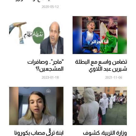
2020-05-12
تضامن واسع مع البطلة
“ماجر”.. وصافرات
شيرين عبد اللاوي
المشجعين!؟
2023-01-18
2021-11-06
وزارة التربية: كشوف
ابنة تركيٍّ مصاب بكورونا