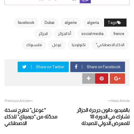
facebook
Dubai
algerie
algeria
Tags
france
social media
أنا الجزائر
الجزائر
الذكاء الاصطناعي"
تكنولوجيا
غوغل
فايسبوك
Share on Twitter
Share on Facebook
Previous Article
Next Article
بالفيديو: دانون جرجرة الجزائر
“غوغل” تطرح نسخة
تشارك في الدورة 18
محدّثة من “جيميناي” للذكاء
للمعرض الدولي للصيدلة
الاصطناعي