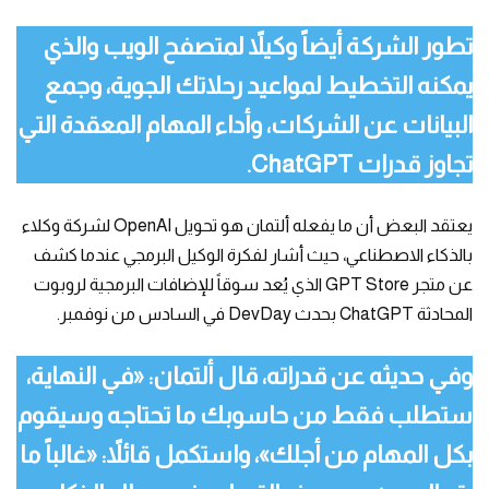
تطور الشركة أيضاً وكيلاً لمتصفح الويب والذي
يمكنه التخطيط لمواعيد رحلاتك الجوية، وجمع
البيانات عن الشركات، وأداء المهام المعقدة التي
تجاوز قدرات ChatGPT.
يعتقد البعض أن ما يفعله ألتمان هو تحويل OpenAI لشركة وكلاء
بالذكاء الاصطناعي، حيث أشار لفكرة الوكيل البرمجي عندما كشف
عن متجر GPT Store الذي يُعد سوقاً للإضافات البرمجية لروبوت
المحادثة ChatGPT بحدث DevDay في السادس من نوفمبر.
وفي حديثه عن قدراته، قال ألتمان: «في النهاية،
ستطلب فقط من حاسوبك ما تحتاجه وسيقوم
بكل المهام من أجلك»، واستكمل قائلاً: «غالباً ما