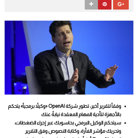
وفقاً لتقرير أخير، تطور شركة OpenAI «وكيلاً برمجياً» يتحكم
بالأجهزة لتأدية المهام المعقدة نيابةً عنك
سيتحكم الوكيل البرمجي بحاسوبك عبر إجراء الضغطات،
وتحريك مؤشر الفأرة، وكتابة النصوص وفق التقرير