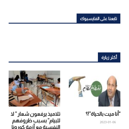
تابعنا على الفايسبوك
أكثر زيارة
“أنا ميت بالحياة”!؟
تلاميذ يرفعون شعار ” لا
للبيام” بسبب ظروفهم
2023-01-06
النفسية مع أزمة كورونا