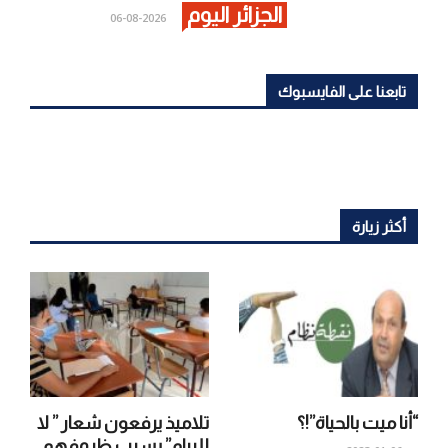
الجزائر اليوم
2026-08-06
تابعنا على الفايسبوك
أكثر زيارة
“أنا ميت بالحياة”!؟
تلاميذ يرفعون شعار ” لا
للبيام” بسبب ظروفهم