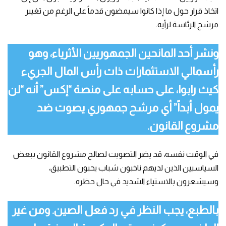
اتخاذ قرار حول ما إذا كانوا سيمضون قدماً على الرغم من تغيير
مرشح الرئاسة لرأيه.
ونشر أحد المانحين الجمهوريين الأثرياء، وهو
رأسمالي الاستثمارات ذات رأس المال الجريء
كيث رابوا، على حسابه على منصة “إكس” أنه “لن
يمول أبداً” أي مرشح جمهوري يصوت ضد
مشروع القانون.
في الوقت نفسه، قد يضر التصويت لصالح مشروع القانون ببعض
السياسيين الذين لديهم ناخبون شباب يحبون التطبيق،
وسيشعرون بالاستياء الشديد في حال حظره.
بالطبع، يجب النظر في رد فعل الصين. ومن غير