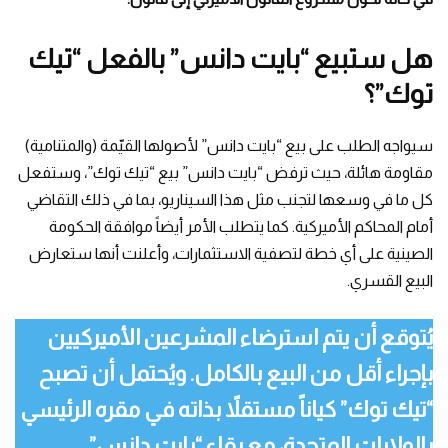
هل ستبيع “بايت دانس” بالفعل “تيك
توك”؟
سيواجه الطلب على بيع “بايت دانس” لأصولها القيّمة (والمتنامية)
مقاومة هائلة، حيث ترفض “بايت دانس” بيع “تيك توك”، وستفعل
كل ما في وسعها لتجنب مثل هذا السيناريو، بما في ذلك التقاضي
أمام المحاكم الأميركية. كما يتطلب الأمر أيضاً موافقة الحكومة
الصينية على أي خطة لتصفية الاستثمارات، وأعلنت أنها ستعارض
البيع القسري.
يُتوقع أن يتم استرضاء المشرعين الأميركيين
بإجراء أقل من البيع بالكامل. ويُحتمل أن تصبح
“تيك توك” كياناً مستقلاً بذاته في مقره الرئيسي
بالولايات المتحدة، مع بقاء “بايت دانس”