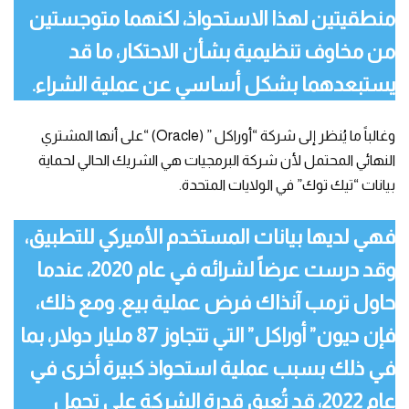
منطقيتين لهذا الاستحواذ، لكنهما متوجستين
من مخاوف تنظيمية بشأن الاحتكار، ما قد
يستبعدهما بشكل أساسي عن عملية الشراء.
وغالباً ما يُنظر إلى شركة “أوراكل ” (Oracle) “على أنها المشتري
النهائي المحتمل لأن شركة البرمجيات هي الشريك الحالي لحماية
بيانات “تيك توك” في الولايات المتحدة.
فهي لديها بيانات المستخدم الأميركي للتطبيق،
وقد درست عرضاً لشرائه في عام 2020، عندما
حاول ترمب آنذاك فرض عملية بيع. ومع ذلك،
فإن ديون” أوراكل” التي تتجاوز 87 مليار دولار، بما
في ذلك بسبب عملية استحواذ كبيرة أخرى في
عام 2022، قد تُعيق قدرة الشركة على تحمل