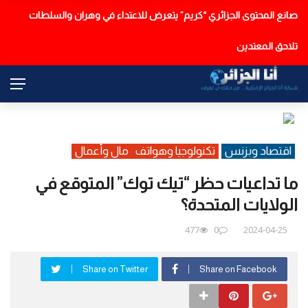
حرائق الغابات لا تزال مندلعة في تيزي وزو وقالمة وغليزان
عاجل
اقتصاد وبزنس
تكنولوجيا وهواتف
مال وأعمال
ما تداعيات حظر “تيك توك” المتوقع في
الولايات المتحدة؟
477
0
2024-04-25
Share on Twitter
Share on Facebook