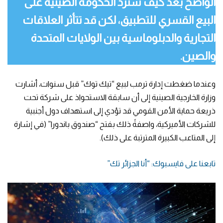
الواضح بعد كيف سترد الحكومة الصينية على
البيع القسري للتطبيق، لكن قد تتأثر العلاقات
التجارية والدبلوماسية بين الولايات المتحدة
والصين.
وعندما ضغطت إدارة ترمب لبيع “تيك توك” قبل سنوات، أشارت
وزارة الخارجية الصينية إلى أن سابقة الاستحواذ على شركة تحت
ذريعة حماية الأمن القومي قد تؤدي إلى استهداف دول أجنبية
للشركات الأميركية، واصفةً ذلك بفتح “صندوق باندورا” (في إشارة
إلى المتاعب الكبيرة المترتبة على ذلك).
تابعنا على فايسبوك: “أنا الجزائر تك”