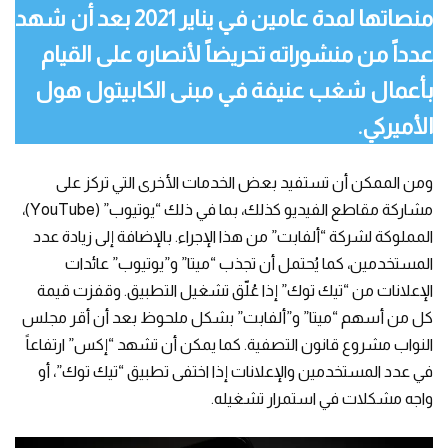
منصاتها لمدة عامين في يناير 2021 بعد أن شهد
عدداً من منشوراته تحريضاً لأنصاره على القيام
بأعمال شغب عنيفة في مبنى الكابيتول هول
الأميركي.
ومن الممكن أن تستفيد بعض الخدمات الأخرى التي تركز على
مشاركة مقاطع الفيديو كذلك، بما في ذلك “يوتيوب” (YouTube)،
المملوكة لشركة “ألفابت” من هذا الإجراء. بالإضافة إلى زيادة عدد
المستخدمين، كما يُحتمل أن تجذب “ميتا” و”يوتيوب” عائدات
الإعلانات من “تيك توك” إذا عُلّق تشغيل التطبيق. وقفزت قيمة
كل من أسهم “ميتا” و”ألفابت” بشكل ملحوظ بعد أن أقر مجلس
النواب مشروع قانون التصفية. كما يمكن أن تشهد “إكس” ارتفاعاً
في عدد المستخدمين والإعلانات إذا اختفى تطبيق “تيك توك”، أو
واجه مشكلات في استمرار تشغيله.