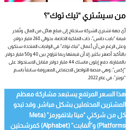
من سيشتري “تيك توك”؟
أي جهة تشتري الشركة ستحتاج إلى مبلغ هائل من المال. وتُقدر
قيمة “بايت دانس”، ذات الملكية الخاصة، بحوالي 268 مليار دولار،
وعلى الرغم من أن أعمال “تيك توك” في الولايات المتحدة ستكون
بالتأكيد أصغر بكثير، إلا أن قيمتها ربما تتراوح بين 40 و50 مليار دولار.
بالمقارنة، دفع إيلون ماسك 44 مليار دولار مقابل الاستحواذ على
“إكس”، وهي منصة التواصل الاجتماعي المعروفة سابقاً باسم
“تويتر”، في عام 2022.
هذا السعر المرتفع يستبعد مشاركة معظم
المشترين المحتملين بشكل مباشر. وقد تبدو
كل من شركتي “ميتا بلاتفورمز” (Meta
Platforms) و”ألفابت” (Alphabet) كمرشحتين