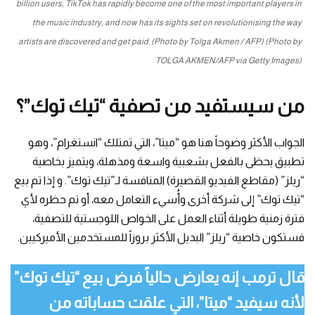
billion users, TikTok has rapidly become one of the most important players in
the music industry, and now has its sights set on revolutionising the way
artists are discovered and get paid. (Photo by Tolga Akmen / AFP) (Photo by
TOLGA AKMEN/AFP via Getty Images)
من سيستفيد من تصفية “تيك توك”؟
الجواب الأكثر وضوحاً هنا هو “ميتا”، التي تمتلك “انستغرام”، وهو
تطبيق يحظى بالفعل بشعبية واسعة ومذهلة، ويتميز بخاصية
“ريلز” (مقاطع الفيديو القصيرة) المنافسة لـ”تيك توك”. و إذا تم بيع
“تيك توك” إلى شركة أخرى وأُسيء التعامل معه، أو تم حظره لأي
فترة زمنية طويلة أثناء العمل على الخواص اللوجستية للتصفية،
فستكون خاصية “ريلز” البديل الأكثر بروزاً للمستخدمين الأميركيين.
قال ترمب إنه يعارض حالياً فرض بيع “تيك توك”
لأنه سيفيد “ميتا”، التي علقت حساباته من