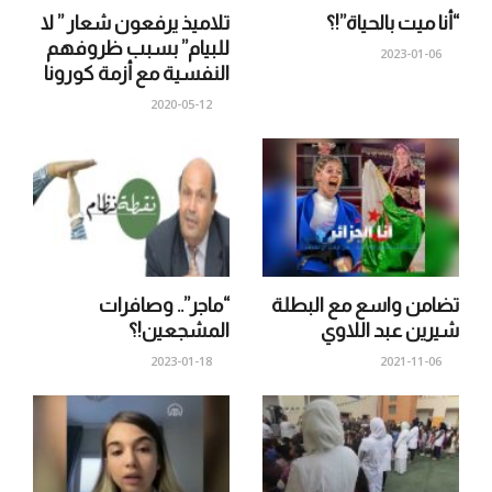
“أنا ميت بالحياة”!؟
تلاميذ يرفعون شعار ” لا
للبيام” بسبب ظروفهم
2023-01-06
النفسية مع أزمة كورونا
2020-05-12
تضامن واسع مع البطلة
“ماجر”.. وصافرات
شيرين عبد اللاوي
المشجعين!؟
2023-01-18
2021-11-06