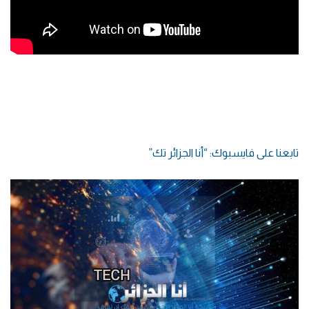
تابعنا على فايسبوك: “أنا الجزائر تك”