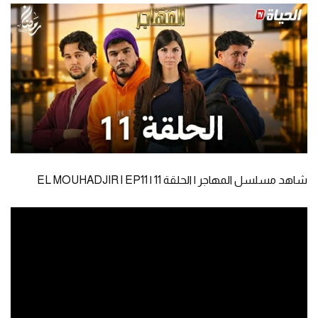
شاهد مسلسل المهاجر | الحلقة 11 | EL MOUHADJIR l EP11