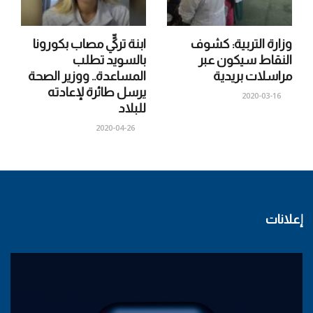
وزارة التربية: كشوف
ابنة تركيٍّ مصاب بكورونا
النقاط سيكون عبر
بالسويد تطلب
مراسلات بريدية
المساعدة.. ووزير الصحة
يرسل طائرة لإعادته
2020-03-16
للبلاد
2020-04-26
إعلانات