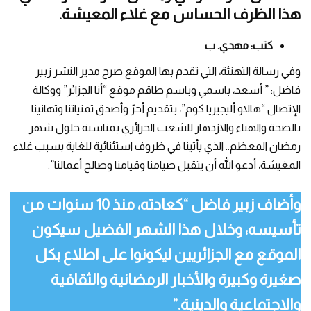
هذا الظرف الحساس مع غلاء المعيشة.
كتب: مهدي. ب
وفي رسالة التهنئة، التي تقدم بها الموقع صرح مدير النشر زبير
فاضل: ” أسعد، باسمي وباسم طاقم موقع “أنا الجزائر” ووكالة
الإتصال “هالاو أليجيريا كوم”، بتقديم أحرّ وأصدق تمنياتنا وتهانينا
بالصحة والهناء والازدهار للشعب الجزائري بمناسبة حلول شهر
رمضان المعظم.. الذي يأتينا في ظروف استئنائية للغاية بسبب غلاء
المغيشة، أدعو الله أن يتقبل صيامنا وقيامنا وصالح أعمالنا”.
وأضاف زبير فاضل “كعادته، منذ 10 سنوات من
تأسيسه، وخلال هذا الشهر الفضيل سيكون
الموقع مع الجزائريين ليكونوا على اطلاع بكل
صغيرة وكبيرة والأخبار الرمضانية والثقافية
والاجتماعية والدينية.”