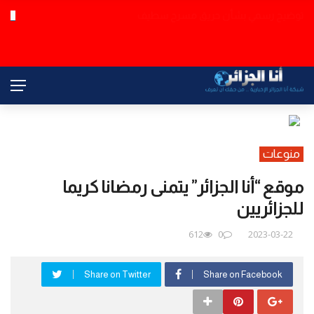
مسؤول سعودي: فصائل عراقية تنسق مع الحوثي والحرس الثوري لشن
عاجل
هجمات ضد المملكة
منوعات
موقع “أنا الجزائر” يتمنى رمضانا كريما
للجزائريين
612
0
2023-03-22
Share on Twitter
Share on Facebook