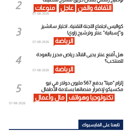
الثقافة والفن
عاجل
منوعات
2026-08-07
كواليس اجتماع اللجنة التقنية.. اختيار سانشيز
و”إسبانية” عنتر وترشيح زاوي!
الرياضة
2026-08-07
هل أقنع عنتر يحيى القائد رياض محرز بالعودة
للمنتخب؟
الرياضة
2026-08-07
إلزام “ميتا” بدفع 567 مليون دولار في نيو
مكسيكو لإضرار منصاتها بسلامة الأطفال
تكنولوجيا وهواتف
مال وأعمال
2026-08-07
تابعنا على الفايسبوك