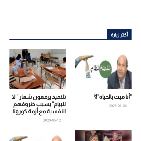
أكثر زيارة
“أنا ميت بالحياة”!؟
تلاميذ يرفعون شعار ” لا
للبيام” بسبب ظروفهم
2023-01-06
النفسية مع أزمة كورونا
2020-05-12