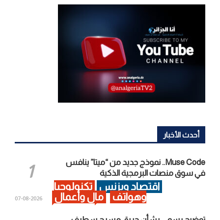
أحدث الأخبار
Muse Code.. نموذج جديد من “ميتا” ينافس
في سوق منصات البرمجية الذكية
اقتصاد وبزنس
تكنولوجيا
وهواتف
مال وأعمال
2026-08-07
توضيح رسمي بشأن حريق مسرح سطيف