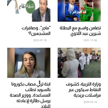
تضامن واسع مع البطلة
“ماجر”.. وصافرات
شيرين عبد اللاوي
المشجعين!؟
2023-01-18
2021-11-06
وزارة التربية: كشوف
ابنة تركيٍّ مصاب بكورونا
النقاط سيكون عبر
بالسويد تطلب
مراسلات بريدية
المساعدة.. ووزير الصحة
يرسل طائرة لإعادته
2020-03-16
للبلاد