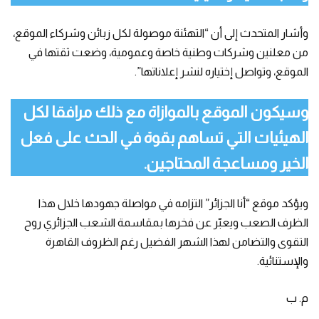
وأشار المتحدث إلى أن “التهئنة موصولة لكل زبائن وشركاء الموقع،
من معلنين وشركات وطنية خاصة وعمومية، وضعت ثقتها في
الموقع، وتواصل إختياره لنشر إعلاناتها”.
وسيكون الموقع بالموازاة مع ذلك مرافقا لكل
الهيئيات التي تساهم بقوة في الحث على فعل
الخير ومساعجة المحتاجين.
ويؤكد موقع “أنا الجزائر” التزامه في مواصلة جهودها خلال هذا
الظرف الصعب ويعبّر عن فخرها بمقاسمة الشعب الجزائري روح
التقوى والتضامن لهذا الشهر الفضيل رغم الظروف القاهرة
والإستنائية.
م. ب