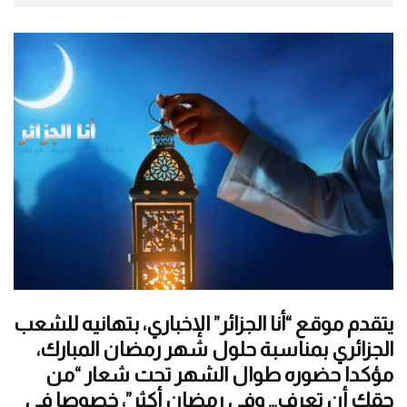
يتقدم موقع “أنا الجزائر” الإخباري، بتهانيه للشعب
الجزائري بمناسبة حلول شهر رمضان المبارك،
مؤكدا حضوره طوال الشهر تحت شعار “من
حقك أن تعرف… وفي رمضان أكثر”، خصوصا في