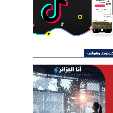
نولوجيا وهواتف