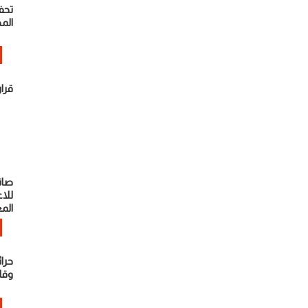
تحف
الم
قرا
صان
للا
الم
حرائ
وقا