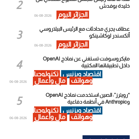
خليدة بوفدش
الجزائر اليوم
2026-08-06
عطاف يجري محادثات مع الرئيس البيلاروسي
ألكسندر لوكاشينكو
الجزائر اليوم
2026-08-06
مايكروسوفت تستغني عن نماذج OpenAI
داخل تطبيقاتها المكتبية
اقتصاد وبزنس
تكنولوجيا
وهواتف
مال وأعمال
2026-08-06
“رويترز”: الصين استخدمت نماذج OpenAI
وAnthropic في أنظمة دفاعية
اقتصاد وبزنس
تكنولوجيا
وهواتف
مال وأعمال
2026-08-06