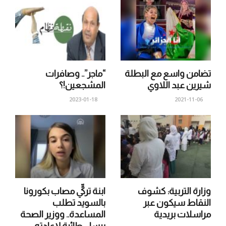
تضامن واسع مع البطلة
“ماجر”.. وصافرات
شيرين عبد اللاوي
المشجعين!؟
2023-01-18
2021-11-06
وزارة التربية: كشوف
ابنة تركيٍّ مصاب بكورونا
النقاط سيكون عبر
بالسويد تطلب
مراسلات بريدية
المساعدة.. ووزير الصحة