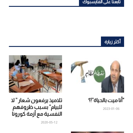
تابعنا على الفايسبوك
أكثر زيارة
“أنا ميت بالحياة”!؟
تلاميذ يرفعون شعار ” لا
للبيام” بسبب ظروفهم
2023-01-06
النفسية مع أزمة كورونا
2020-05-12