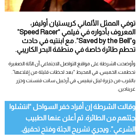
توفي الممثل الألماني كريستيان أوليفر،
المعروف بأدواره في فيلمي “Speed ​​Racer”
و”Saved by the Bell”. مع ابنتيه في حادث
تحطم طائرة خاصة في منطقة البحر الكاريبي.
وأوضحت الشرطة على مواقع التواصل الاجتماعي أن الآلة الصغيرة
تحطمت، الخميس، في المحيط “بعد لحظات قليلة من إقلاعها”.
بالقرب من جزيرة ليتل نيفيس، في أرخبيل سانت فنسنت وجزر
غرينادين.
وقالت الشرطة إن أفراد خفر السواحل “انتشلوا
جثثهم من الطائرة. ثم أعلن عنها الطبيب
الشرعي”. ويجري تشريح الجثة وفتح تحقيق.