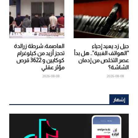
جيل زد يعيد إحياء
العاصمة: شرطة زرالدة
“الهواتف الغبية”.. هل بدأ
تحجز أزيد من كيلوغرام
عصر التخلص من إدمان
كوكايين و 3622 قرص
الشاشة؟
مؤثر عقلي
2026-08-08
2026-08-08
إشهار