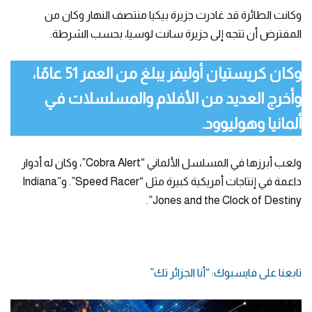
وكانت الطائرة قد غادرت جزيرة بيكيا منتصف النهار وكان من
المفترض أن تتجه إلى جزيرة سانت لوسيا، بحسب الشرطة.
وكان كريستيان أوليفر يبلغ من العمر 51 عامًا،
وأخرج العديد من الأفلام والمسلسلات في
ألمانيا وهوليوود.
ولعب أبرزها في المسلسل الألماني “Cobra Alert”، وكان له أدوار
داعمة في إنتاجات أمريكية كبيرة مثل “Speed ​​​​Racer”. و”Indiana
Jones and the Clock of Destiny”.
تابعنا على فايسبوك: “أنا الجزائر تك”