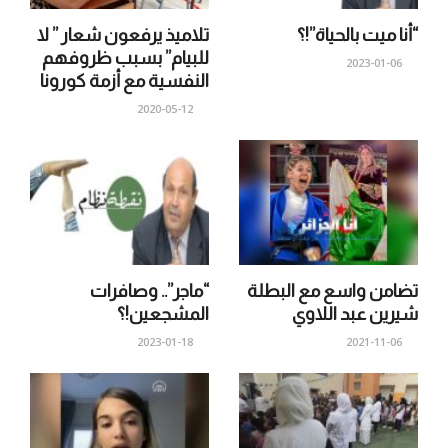
“أنا ميت بالحياة”!؟
تلاميذ يرفعون شعار ” لا
للبيام” بسبب ظروفهم
2023-01-06
النفسية مع أزمة كورونا
2020-05-12
تضامن واسع مع البطلة
“ماجر”.. وصافرات
شيرين عبد اللاوي
المشجعين!؟
2023-01-18
2021-11-06