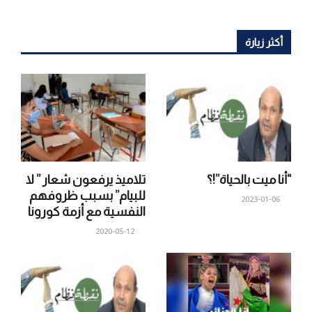
أكثر زيارة
“أنا ميت بالحياة”!؟
تلاميذ يرفعون شعار ” لا
للبيام” بسبب ظروفهم
2023-01-06
النفسية مع أزمة كورونا
2020-05-12