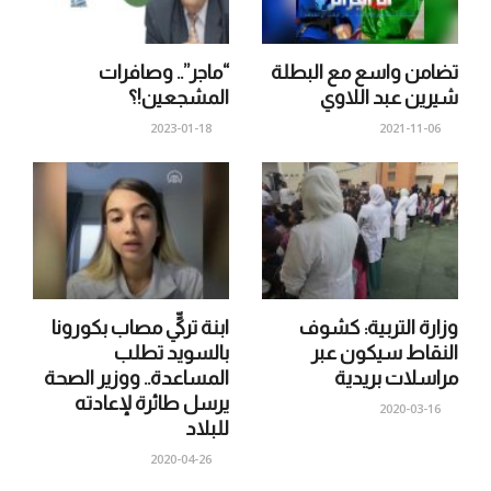
تضامن واسع مع البطلة
“ماجر”.. وصافرات
شيرين عبد اللاوي
المشجعين!؟
2023-01-18
2021-11-06
وزارة التربية: كشوف
ابنة تركيٍّ مصاب بكورونا
النقاط سيكون عبر
بالسويد تطلب
مراسلات بريدية
المساعدة.. ووزير الصحة
يرسل طائرة لإعادته
2020-03-16
للبلاد
2020-04-26