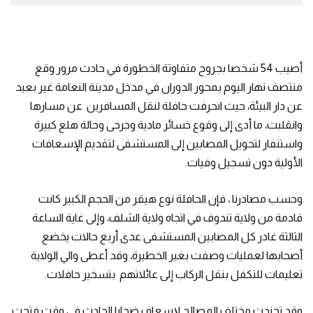
أصيب 54 شخصا بجروح متفاوتة الخطورة في حادث مرور وقع
منتصف نهار اليوم بمحور الدوران في مدخل مدينة النعامة غير بعيد
عن دار البيئة، حيث انحرفت حافلة لنقل المسافرين عن مسارها
وانقلبت، ما أدى إلى وقوع خسائر مادية وجرحى وحالة هلع كبيرة
واستنفار لتحويل المصابين إلى المستشفى لتقديم الإسعافات
الأولية دون تسجيل وفيات.
وحسب مصادرنا ، فإن الحافلة نوع هيقر من الحجم الكبير كانت
قادمة من ولاية تندوف في اتجاه ولاية الشلف، وإلى غاية الساعة
الثالثة غادر كل المصابين المستشفى عدى أربع حالات يخضع
أصحابها لعمليات وصفت بغير الخطيرة، وقد أعطى والي الولاية
تعليمات للتكفل بنقل الركاب إلى عائلاتهم بتسخير حافلات.
وقد تجندت مختلف المصالح لإسعاف ضحايا الحادث في وقت فتحت