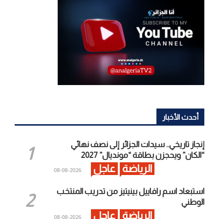
أحدث الأخبار
إنجاز تاريخي.. سيدات الجزائر إلى نصف نهائي
“الكان” ويحجزن بطاقة “مونديال” 2027
الرياضة
عاجل
2026-08-08
استبعاد اسم رافاييل بينيتيز من تدريب المنتخب
الوطني
الرياضة
عاجل
2026-08-08