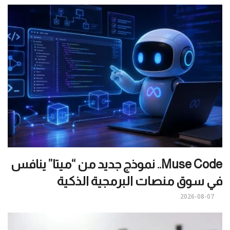
Muse Code.. نموذج جديد من “ميتا” ينافس
في سوق منصات البرمجية الذكية
2026-08-07