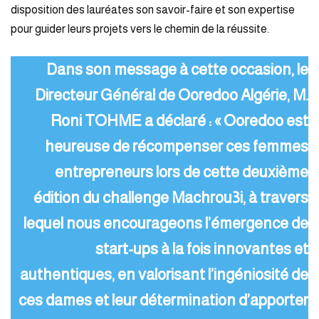
disposition des lauréates son savoir-faire et son expertise
pour guider leurs projets vers le chemin de la réussite.
Dans son message à cette occasion, le
Directeur Général de Ooredoo Algérie, M.
Roni TOHME a déclaré : « Ooredoo est
heureuse de récompenser ces femmes
entrepreneurs lors de cette deuxième
édition du challenge Machrou3i, à travers
lequel nous encourageons l’émergence de
start-ups à la fois innovantes et
authentiques, en valorisant l’ingéniosité de
ces dames et leur détermination d’apporter