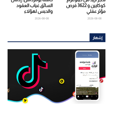
كوكايين و 3622 قرص
السائق غياب العقود
مؤثر عقلي
والحبس لهؤلاء
2026-08-08
2026-08-08
إشهار