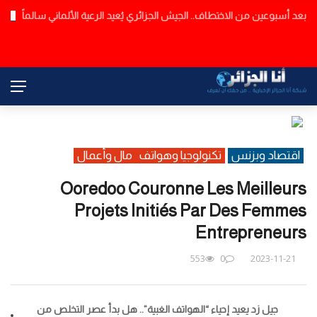
لن يكون يوم 6 سبتمبر… تعديل رزنامة الدخول المدرسي
عاجل
اقتصاد وبزنس
تكنولوجيا وهواتف
مال وأعمال
Ooredoo Couronne Les Meilleurs
Projets Initiés Par Des Femmes
Entrepreneurs
553
0
2023-11-21
جيل زد يعيد إحياء “الهواتف الغبية”.. هل بدأ عصر التخلص من