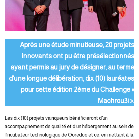
Après une étude minutieuse, 20 projets
innovants ont pu être présélectionnés
ayant permis au jury de désigner, au terme
d’une longue délibération, dix (10) lauréates
pour cette édition 2ème du Challenge «
Machrou3i ».
Les dix (10) projets vainqueurs bénéficieront d’un
accompagnement de qualité et d’un hébergement au sein de
l’incubateur technologique de Ooredoo et ce, en mettant à la