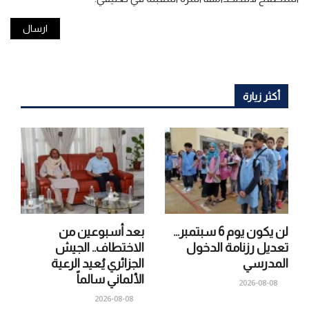
أكثر زيارة
لن يكون يوم 6 سبتمبر…
بعد أسبوعين من
تعديل رزنامة الدخول
الاختطاف.. الجيش
المدرسي
الجزائري يُعيد الرعية
الألماني سالماً
2026-08-08
2026-08-08