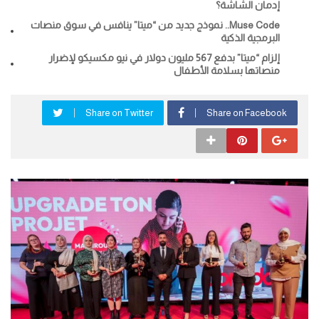
إدمان الشاشة؟
Muse Code.. نموذج جديد من “ميتا” ينافس في سوق منصات
البرمجية الذكية
إلزام “ميتا” بدفع 567 مليون دولار في نيو مكسيكو لإضرار
منصاتها بسلامة الأطفال
Share on Twitter
Share on Facebook