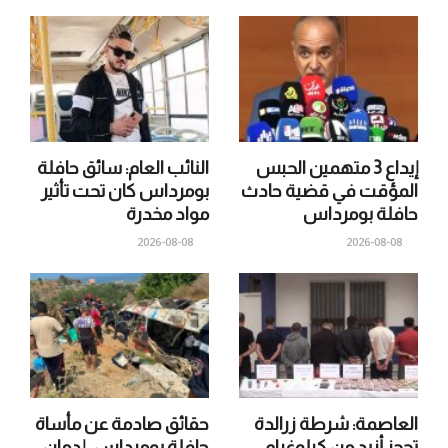
إيداع 3 متهمين الحبس
النائب العام: سائق حافلة
المؤقت في قضية حادث
بومرداس كان تحت تأثير
حافلة بومرداس
مواد مخدرة
2026-08-08
2026-08-08
العاصمة: شرطة زرالدة
حقائق صادمة عن مأساة
تحجز أزيد من كيلوغرام
حافلة بومرداس.. إدمان