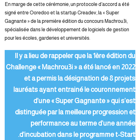
En marge de cette cérémonie, un protocole d’accord a été
signé entre Ooredoo et la startup Creadev, la « Super
Gagnante » de la première édition du concours Machrou3i,
spécialisée dans le développement de logiciels de gestion
pour les écoles, garderies et universités.
Il y a lieu de rappeler que la 1ère édition du
Challenge « Machrou3i » a été lancé en 2022
et a permis la désignation de 8 projets
lauréats ayant entrainé le couronnement
d’une « Super Gagnante » qui s’est
distinguée par la meilleure progression et
performance au terme d’une année
d’incubation dans le programme t-Start.