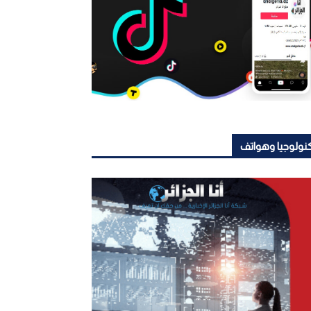
نولوجيا وهواتف