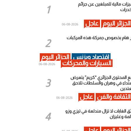
يزات مالية للمبلغين عن جرائم
خدرات
الجزائر اليوم
عاجل
2026-08-06
ر هام بخصوص جمركة هذه المركبات
اقتصاد وبزنس
الجزائر اليوم
السيارات والمحركات
2026-08-06
ع المحتوى الجزائري “كريم” يتعرض
عتداء في وهران والسلطات تلاحق
عتدين
الثقافة والفن
عاجل
2026-08-06
ق الغابات لا تزال مندلعة في تيزي وزو
لمة وغليزان
الجزائر اليوم
عاجل