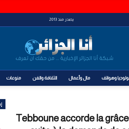
 في وهران والسلطات تلاحق المعتدين
يصدر منذ 2013
ولوجيا وهواتف
مال وأعمال
الثقافة والفن
منوعات
إش
Tebboune accorde la grâce 