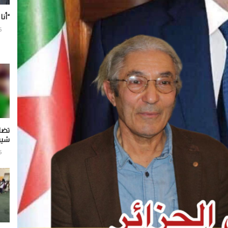
“أنا
6
تضا
شير
6