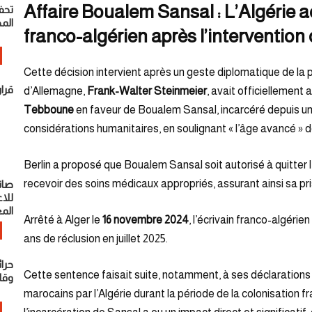
Affaire Boualem Sansal : L’Algérie ac
تحف
الم
franco-algérien après l’interventio
Cette décision intervient après un geste diplomatique de la p
قرا
d’Allemagne,
Frank-Walter Steinmeier
, avait officiellemen
Tebboune
en faveur de Boualem Sansal, incarcéré depuis un a
considérations humanitaires, en soulignant « l’âge avancé » de l
Berlin a proposé que Boualem Sansal soit autorisé à quitter l
recevoir des soins médicaux appropriés, assurant ainsi sa p
صان
للا
الم
Arrêté à Alger le
16 novembre 2024
, l’écrivain franco-algér
ans de réclusion en juillet 2025.
حرائ
Cette sentence faisait suite, notamment, à ses déclarations c
وقا
marocains par l’Algérie durant la période de la colonisation fra