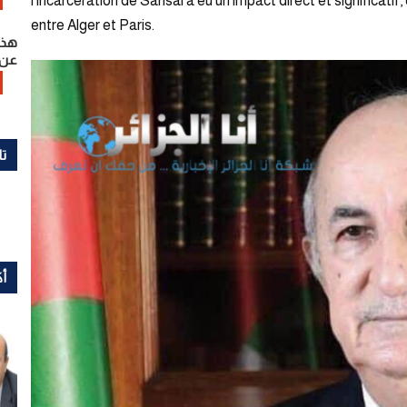
l’incarcération de Sansal a eu un impact direct et significati
entre Alger et Paris.
هذا
عن 
تا
أك