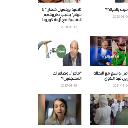
 ميت بالحياة”!؟
تلاميذ يرفعون شعار ” لا
للبيام” بسبب ظروفهم
2023-01-0
النفسية مع أزمة كورونا
2020-05-12
من واسع مع البطلة
“ماجر”.. وصافرات
ين عبد اللاوي
المشجعين!؟
2023-01-18
2021-11-0