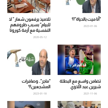
“أنا ميت بالحياة”!؟
تلاميذ يرفعون شعار ” لا
للبيام” بسبب ظروفهم
2023-01-06
النفسية مع أزمة كورونا
2020-05-12
تضامن واسع مع البطلة
“ماجر”.. وصافرات
شيرين عبد اللاوي
المشجعين!؟
2023-01-18
2021-11-06