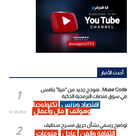
أحدث الأخبار
Muse Code.. نموذج جديد من “ميتا” ينافس
في سوق منصات البرمجية الذكية
اقتصاد وبزنس
تكنولوجيا
وهواتف
مال وأعمال
2026-08-07
توضيح رسمي بشأن حريق مسرح سطيف
الثقافة والفن
عاجل
منوعات