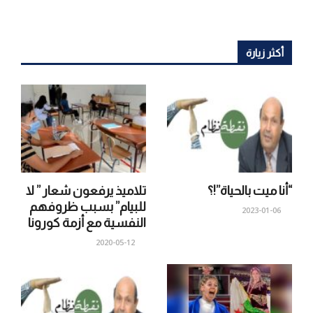
أكثر زيارة
“أنا ميت بالحياة”!؟
تلاميذ يرفعون شعار ” لا
للبيام” بسبب ظروفهم
2023-01-06
النفسية مع أزمة كورونا
2020-05-12