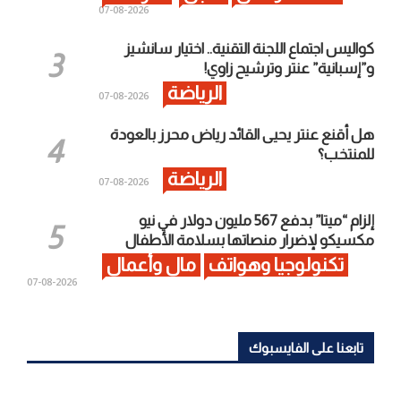
2026-08-07
كواليس اجتماع اللجنة التقنية.. اختيار سانشيز
و”إسبانية” عنتر وترشيح زاوي!
الرياضة
2026-08-07
هل أقنع عنتر يحيى القائد رياض محرز بالعودة
للمنتخب؟
الرياضة
2026-08-07
إلزام “ميتا” بدفع 567 مليون دولار في نيو
مكسيكو لإضرار منصاتها بسلامة الأطفال
تكنولوجيا وهواتف
مال وأعمال
2026-08-07
تابعنا على الفايسبوك