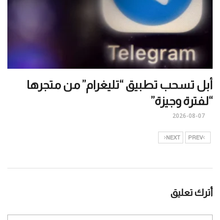
أبل تسحب تطبيق “تليغرام” من متجرها
“لفترة وجيزة”
2026-08-07
NEXT
PREV
أترك تعليق