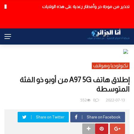
تحذير من موجة حر وأمطار رعدية على هذه الولايات
عاجل
تكنولوجيا وهواتف
إطلاق هاتف A97 5G من أوبو ذو الفئة
المتوسطة
552
0
2022-07-13
Share on Twitter
Share on Facebook