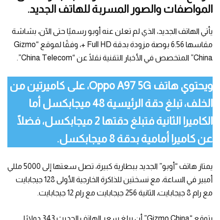
المواصفات والصور المسربة للهاتف الجديد.
يأتي الهاتف الجديد، الذي لم تعلن عنه أوبو رسميًا حتى الآن، بشاشة
مقاسها 6.56 بوصة مزودة بدقة Full HD +، وفقًا لموقع “Gizmo
China” المتخصص في الأخبار التقنية نقلًا عن “China Telecom”.
ويحتوي هاتف Oppo A97 5G، على كاميرتين من
الخلف، تبلغ دقة الرئيسية 48 ميجابكسل أما
الكاميرا الثانية فتبلغ دقتها 2 ميجابكسل، فضلًا
عن كاميرا أمامية بدقة 8 ميجابكسل.
يمتاز هاتف “أوبو” الجديد ببطارية كبيرة، تصل سعتها إلى 5000 مللي
أمبير في الساعة، مع نسختين للذاكرة الخارجية الأولى 128 جيجابايت
مع رام 8 جيجابايت، الثانية 256 جيجابايت مع رام 12 جيجابايت.
يتوقع “Gizmo China” أن يبلغ سعر الهاتف الحديث 343 دولارًا