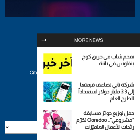
إتصل بنا
MORE NEWS
0553-50-01-55
تفحم شاب في حريق كوخ
بنقاوس في باتنة
contact@analgeria.dz
Cité 917 Logement n 18 P 260 Eucalyptus Alger
صفحة الإتصال
شركة تابي تضاعف قيمتها
إلى 3.3 مليار دولار استعداداً
للطرح العام
تصنيفات
حفل توزيع جوائز مسابقة
“مشروعي”.. Ooredoo تكرّم
رائدات الأعمال المتميّزات