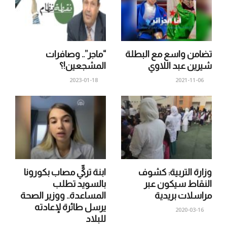
تضامن واسع مع البطلة
“ماجر”.. وصافرات
شيرين عبد اللاوي
المشجعين!؟
2023-01-18
2021-11-06
وزارة التربية: كشوف
ابنة تركيٍّ مصاب بكورونا
النقاط سيكون عبر
بالسويد تطلب
مراسلات بريدية
المساعدة.. ووزير الصحة
يرسل طائرة لإعادته
2020-03-16
للبلاد