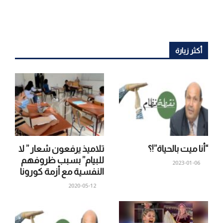
أكثر زيارة
“أنا ميت بالحياة”!؟
تلاميذ يرفعون شعار ” لا
للبيام” بسبب ظروفهم
2023-01-06
النفسية مع أزمة كورونا
2020-05-12