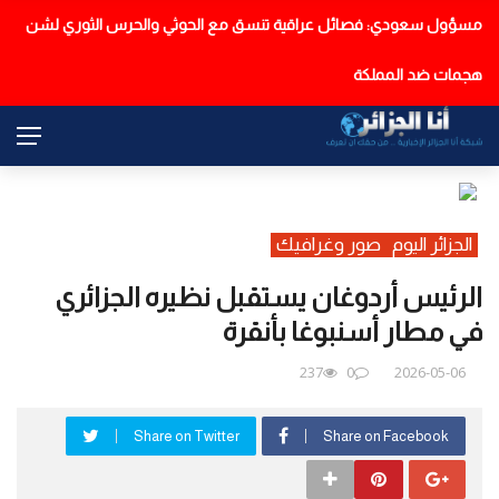
مسؤول سعودي: فصائل عراقية تنسق مع الحوثي والحرس الثوري لشن
عاجل
هجمات ضد المملكة
الجزائر اليوم
صور وغرافيك
الرئيس أردوغان يستقبل نظيره الجزائري
في مطار أسنبوغا بأنقرة
237
0
2026-05-06
Share on Twitter
Share on Facebook