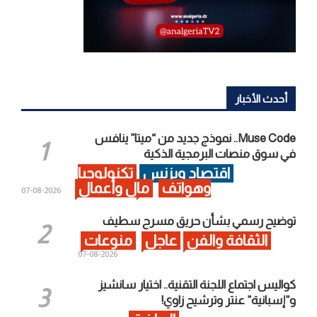
أحدث الأخبار
Muse Code.. نموذج جديد من “ميتا” ينافس
في سوق منصات البرمجية الذكية
اقتصاد وبزنس
تكنولوجيا
وهواتف
مال وأعمال
2026-08-07
توضيح رسمي بشأن حريق مسرح سطيف
الثقافة والفن
عاجل
منوعات
2026-08-07
كواليس اجتماع اللجنة التقنية.. اختيار سانشيز
و”إسبانية” عنتر وترشيح زاوي!