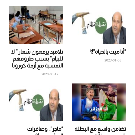
“أنا ميت بالحياة”!؟
تلاميذ يرفعون شعار ” لا
للبيام” بسبب ظروفهم
2023-01-06
النفسية مع أزمة كورونا
2020-05-12
تضامن واسع مع البطلة
“ماجر”.. وصافرات