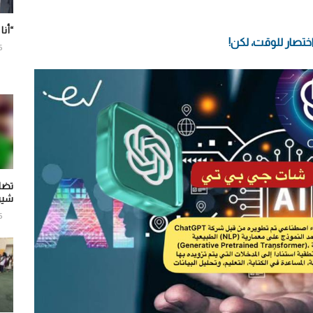
“أنا
ختصار للوقت، لكن!
6
تضا
شير
6