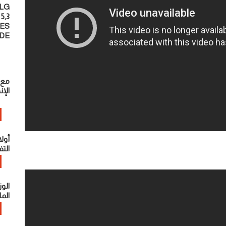
 LG
5,3
UES
NDE
مع 
الإن
أول
التف
الوز
الما