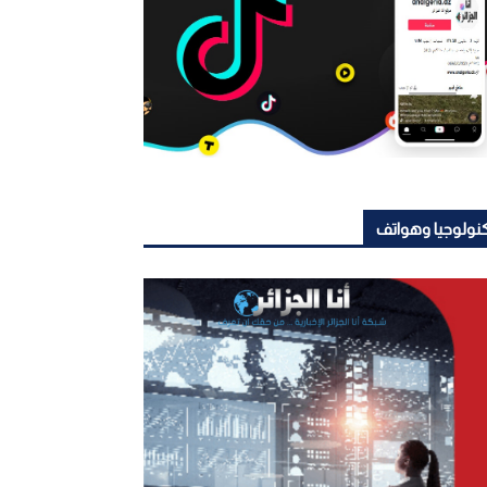
نولوجيا وهواتف