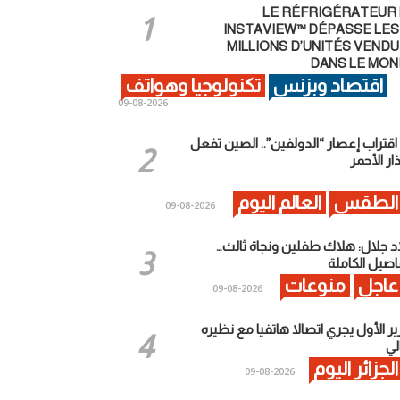
LE RÉFRIGÉRATEUR
INSTAVIEW™ DÉPASSE LES 
MILLIONS D’UNITÉS VEND
DANS LE MO
اقتصاد وبزنس
تكنولوجيا وهواتف
2026-08-09
اقتراب إعصار “الدولفين”.. الصين تفعل
ذار الأحمر
الطقس
العالم اليوم
2026-08-09
اد جلال: هلاك طفلين ونجاة ثالث…
اصيل الكاملة
عاجل
منوعات
2026-08-09
ير الأول يجري اتصالا هاتفيا مع نظيره
لي
الجزائر اليوم
2026-08-09