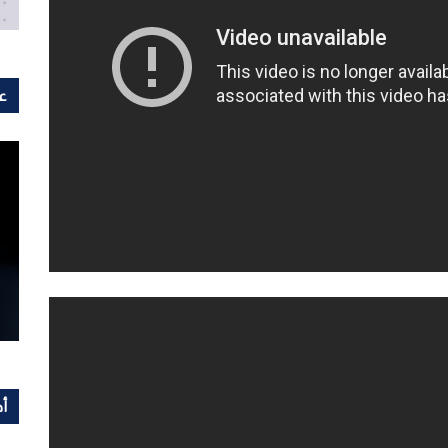
عل
أح