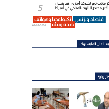
ز بيانات تابع لشركة أمازون قد يتحول
أكبر مصدر للتلوث المناخي في أميركا
اقتصاد وبزنس
تكنولوجيا وهواتف
صحة وبيئة
2026-08-09
بعنا على الفايسبوك
ثر زيارة