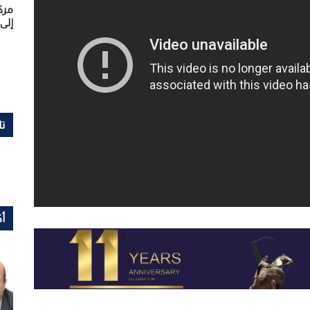
مرك
إلى 
تا
أك