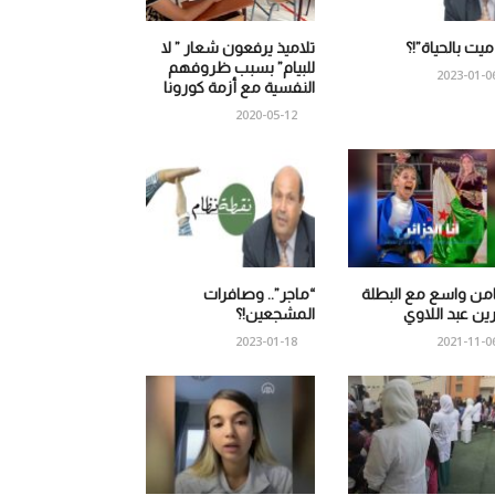
 ميت بالحياة”!؟
تلاميذ يرفعون شعار ” لا
للبيام” بسبب ظروفهم
2023-01-0
النفسية مع أزمة كورونا
2020-05-12
من واسع مع البطلة
“ماجر”.. وصافرات
ين عبد اللاوي
المشجعين!؟
2023-01-18
2021-11-0