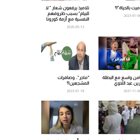
 ميت بالحياة”!؟
تلاميذ يرفعون شعار ” لا
للبيام” بسبب ظروفهم
2023-01-0
النفسية مع أزمة كورونا
2020-05-12
من واسع مع البطلة
“ماجر”.. وصافرات
ين عبد اللاوي
المشجعين!؟
2023-01-18
2021-11-0