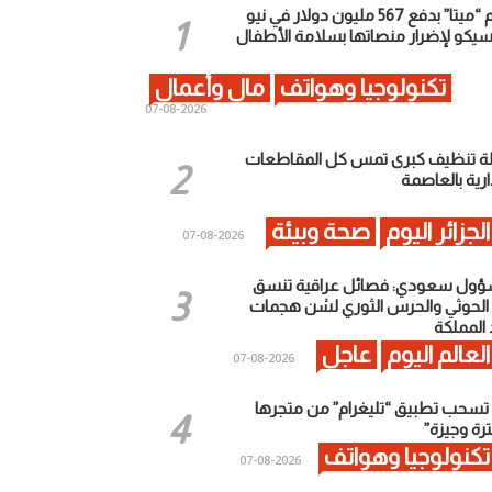
إلزام “ميتا” بدفع 567 مليون دولار في نيو
يكو لإضرار منصاتها بسلامة الأطفال
تكنولوجيا وهواتف
مال وأعمال
2026-08-07
ة تنظيف كبرى تمس كل المقاطعات
ارية بالعاصمة
الجزائر اليوم
صحة وبيئة
2026-08-07
ول سعودي: فصائل عراقية تنسق
الحوثي والحرس الثوري لشن هجمات
المملكة
العالم اليوم
عاجل
2026-08-07
 تسحب تطبيق “تليغرام” من متجرها
رة وجيزة”
تكنولوجيا وهواتف
2026-08-07