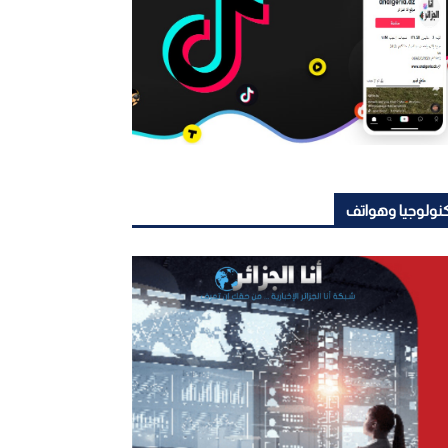
نولوجيا وهواتف