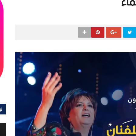
ماء
تي