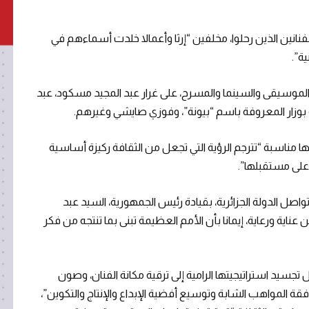
انين الذين رحلوا، مخلفين “إرثا وأعمالا خلدت أسماءهم في
ة”.
الموسيقى والسينما والمسرح، على غرار عبد المجيد مسكود، عبد
ية بوزار المعروفة باسم “بيونة”، وفوزي صايشي وغيرهم.
ها مناسبة “تترجم الرؤية التي تجعل من الثقافة ركيزة أساسية
ة على مستقبلها”.
واصل الدولة الجزائرية، بقيادة رئيس الجمهورية، السيد عبد
عناية ورعاية، إيمانا بأن الأمم العظيمة تبنى بما تنتجه من فكر
 تجسيد استراتيجيتها الرامية إلى ترقية مكانة الفنان، وصون
 المواهب الشابة وتوسيع أفضية الإبداع والإنتاج والتكوين”،