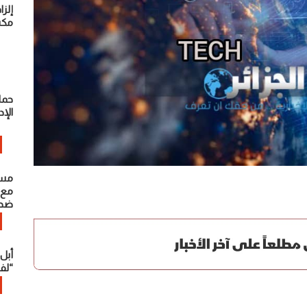
مكس
حمل
الإد
مسؤ
مع 
ضد 
أبل
“لفت