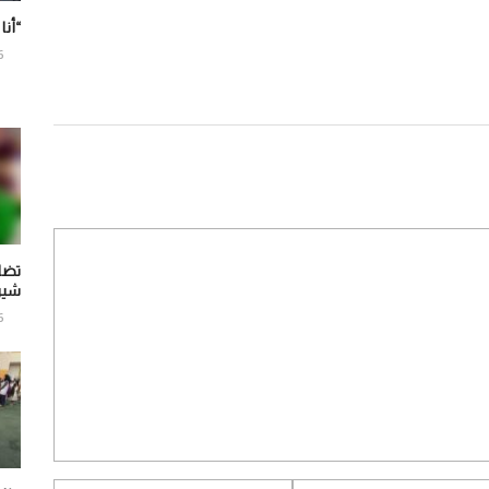
“أنا
6
تضا
شير
6