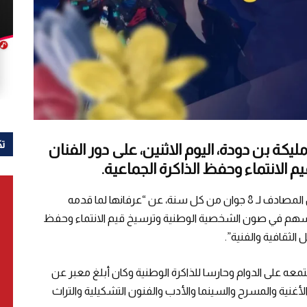
تك
 مليكة بن دودة، اليوم الاثنين، على دور الفنان
لانتماء وحفظ الذاكرة الجماعية.
وعبرت الوزيرة في رسالة بمناسبة اليوم الوطني للفنان المصادف لـ 8 جوان من كل سنة، عن “عرفانها لما قدمه
 أسهم في صون الشخصية الوطنية وترسيخ قيم الانتماء وحفظ
 الثقافية والفنية”.
معه على الدوام وحارسا للذاكرة الوطنية وكان أبلغ معبر عن
أغنية والمسرح والسينما والأدب والفنون التشكيلية والتراث