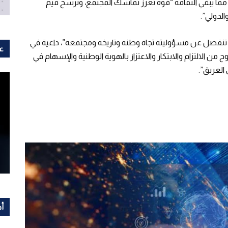
ه، مما يبقي الثقافة “قوة تعزز تماسك المجتمع، وترسخ قيم
الدولي”.
ا تنفصل عن مسؤوليته تجاه وطنه وتاريخه ومجتمعه”، داعية في
عل
من الالتزام والابتكار والاعتزاز بالهوية الوطنية والإسهام في
 العريق”.
أح