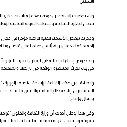
الشعبي.
واستحضرت السيدة بن دودة، بهذه المناسبة، ذكرى الفن
سجل الذاكرة الجماعية وحفظت الهوية الثقافية الوطني
وذكرت ببعض الأسماء الفنية الراحلة مؤخرا في مجال 
الحميد خمار، كمال زرارة، أنيس جعاد، نوبلي فاضل وبا
وبخصوص إحياء اليوم الوطني للفنان، اعتبرت الوزيرة أن
في بناء الجزائر المنتصرة، الواثقة من تاريخها والمنفتح
وانطلاقا من هذه “القناعة الراسخة” -تضيف الوزيرة- “ت
المجيد تبون، إيلاء قطاع الثقافة والفنون ما يستحقه من 
وجمال وإبداع”.
وفي هذا الإطار، أكدت أن وزارة الثقافة والفنون “تواصل
حقوقه وتحسين ظروف ممارسته لرسالته النبيلة ومرافقة