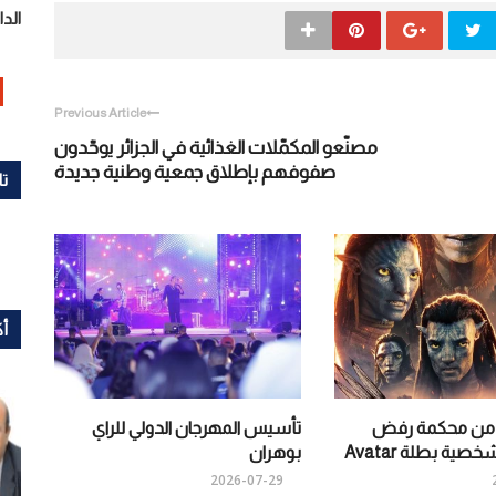
الدا
Previous Article
مصنّعو المكمّلات الغذائية في الجزائر يوحّدون
صفوفهم بإطلاق جمعية وطنية جديدة
تا
أك
 من محكمة رفض
تأسيس المهرجان الدولي للراي
ة بطلة Avatar
بوهران
2026-07-29