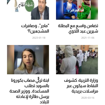
تضامن واسع مع البطلة
“ماجر”.. وصافرات
شيرين عبد اللاوي
المشجعين!؟
2023-01-18
2021-11-06
وزارة التربية: كشوف
ابنة تركيٍّ مصاب بكورونا
النقاط سيكون عبر
بالسويد تطلب
مراسلات بريدية
المساعدة.. ووزير الصحة
يرسل طائرة لإعادته
2020-03-16
للبلاد