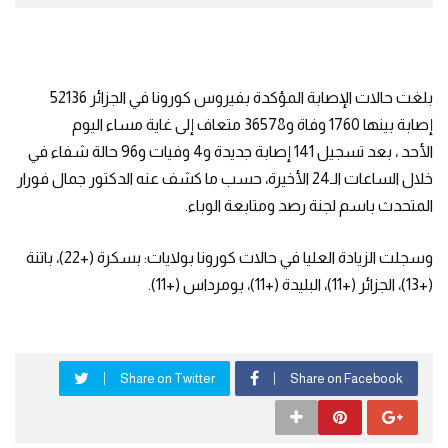
بلغت حالات الإصابة المؤكدة بفيروس كورونا في الجزائر 52136
إصابة بينها 1760 وفاة و36578 متعاف إلى غاية مساء اليوم
الأحد ، بعد تسجيل 141 إصابة جديدة و4 وفيات و96 حالة شفاء في
خلال الساعات الـ24 الأخيرة، حسب ما كشف عنه الدكتور جمال فورار
المتحدث باسم لجنة رصد ومتابعة الوباء.
وسجلت الزيادة العليا في حالات كورونا بولايات: بسكرة (+22)، باتنة
(+13)، الجزائر (+11)، البليدة (+11)، بومرداس (+11).
Share on Twitter
Share on Facebook