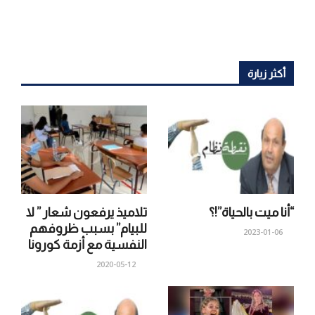
أكثر زيارة
“أنا ميت بالحياة”!؟
تلاميذ يرفعون شعار ” لا
للبيام” بسبب ظروفهم
2023-01-06
النفسية مع أزمة كورونا
2020-05-12