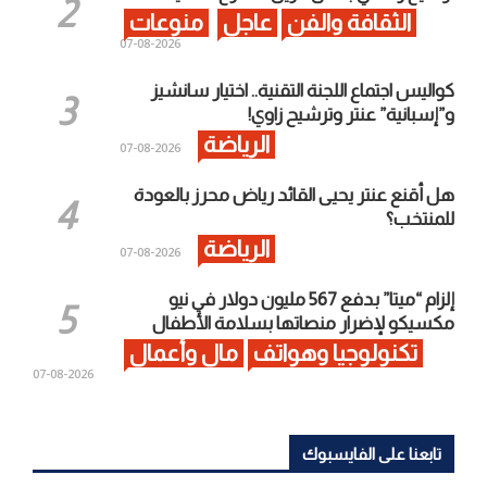
الثقافة والفن
عاجل
منوعات
2026-08-07
كواليس اجتماع اللجنة التقنية.. اختيار سانشيز
و”إسبانية” عنتر وترشيح زاوي!
الرياضة
2026-08-07
هل أقنع عنتر يحيى القائد رياض محرز بالعودة
للمنتخب؟
الرياضة
2026-08-07
إلزام “ميتا” بدفع 567 مليون دولار في نيو
مكسيكو لإضرار منصاتها بسلامة الأطفال
تكنولوجيا وهواتف
مال وأعمال
2026-08-07
تابعنا على الفايسبوك