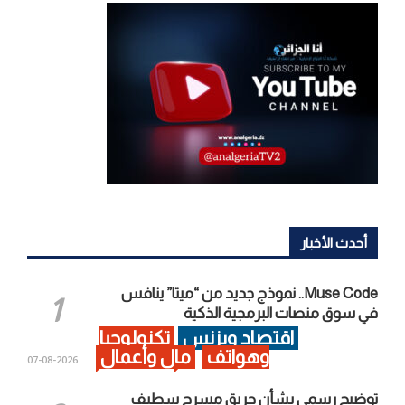
أحدث الأخبار
Muse Code.. نموذج جديد من “ميتا” ينافس
في سوق منصات البرمجية الذكية
اقتصاد وبزنس
تكنولوجيا
وهواتف
مال وأعمال
2026-08-07
توضيح رسمي بشأن حريق مسرح سطيف